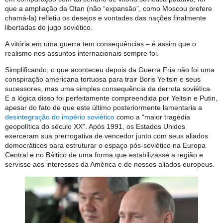
que a ampliação da Otan (não “expansão”, como Moscou prefere
chamá-la) refletiu os desejos e vontades das nações finalmente
libertadas do jugo soviético.
A vitória em uma guerra tem consequências – é assim que o
realismo nos assuntos internacionais sempre foi.
Simplificando, o que aconteceu depois da Guerra Fria não foi uma
conspiração americana tortuosa para trair Boris Yeltsin e seus
sucessores, mas uma simples consequência da derrota soviética.
E a lógica disso foi perfeitamente compreendida por Yeltsin e Putin,
apesar do fato de que este último posteriormente lamentaria a
desintegração do império soviético
como a “maior tragédia
geopolítica do século XX”. Após 1991, os Estados Unidos
exerceram sua prerrogativa de vencedor junto com seus aliados
democráticos para estruturar o espaço pós-soviético na Europa
Central e no Báltico de uma forma que estabilizasse a região e
servisse aos interesses da América e de nossos aliados europeus.