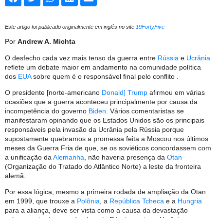
Este artigo foi publicado originalmente em inglês no site
19FortyFive
Por
Andrew A. Michta
O desfecho cada vez mais tenso da guerra entre
Rússia
e
Ucrânia
reflete um debate maior em andamento na comunidade política
dos
EUA
sobre quem é o responsável final pelo conflito .
O presidente [norte-americano
Donald] Trump
afirmou em várias
ocasiões que a guerra aconteceu principalmente por causa da
incompetência do governo
Biden
. Vários comentaristas se
manifestaram opinando que os Estados Unidos são os principais
responsáveis ​​pela invasão da Ucrânia pela Rússia porque
supostamente quebramos a promessa feita a Moscou nos últimos
meses da Guerra Fria de que, se os soviéticos concordassem com
a unificação da
Alemanha
, não haveria presença da
Otan
(Organização do Tratado do Atlântico Norte) a leste da fronteira
alemã.
Por essa lógica, mesmo a primeira rodada de ampliação da Otan
em 1999, que trouxe a
Polônia
, a
República Tcheca
e a
Hungria
para a aliança, deve ser vista como a causa da devastação