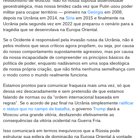
revisionismo de Moscou. Não foi nossa suposta assertividade
geoestratégica, mas nossa timidez cada vez que Putin usou poder
militar para ocupar território — primeiro na
Geórgia
em 2008,
depois na Ucrânia em 2014, na
Síria
em 2015 e finalmente na
Ucrânia pela segunda vez em 2022 que preparou o cenário para a
tragédia que se desenrolava na Europa Oriental.
Se o Ocidente é responsável pela invasão russa da Ucrânia, não é
pelos motivos que seus críticos agora propõem, ou seja, por causa
do nosso comportamento supostamente agressivo, mas por causa
da nossa incapacidade de compreender os princípios básicos da
política de poder, enquanto nadávamos em uma sopa ideológica
de nossa própria criação, que não tinha nenhuma semelhança com
o modo como o mundo realmente funciona.
Estamos prontos para comunicar fraqueza mais uma vez, só que
dessa vez descaradamente e sem pretensão de que estamos
falando de normas ou da “ordem internacional baseada em
regras”. Se o acordo de paz final na Ucrânia simplesmente
ratificar
o status quo no campo de batalha
, o governo
Trump
dará a
Moscou uma grande vitória, desfazendo efetivamente as
consequências da vitória ocidental na Guerra Fria.
Isso comunicará em termos inequívocos que a Rússia pode
estruturar sua esfera de dominação na Europa Oriental à vontade,