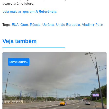
acarretará no futuro.
Leia mais artigos em
A Referência
Tags:
EUA
,
Otan
,
Rússia
,
Ucrânia
,
União Europeia
,
Vladimir Putin
Veja também
NOVO NORMAL