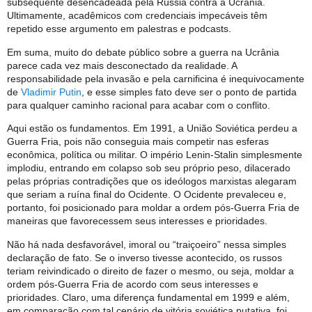
subsequente desencadeada pela Rússia contra a Ucrânia.
Ultimamente, acadêmicos com credenciais impecáveis ​​têm
repetido esse argumento em palestras e podcasts.
Em suma, muito do debate público sobre a guerra na Ucrânia
parece cada vez mais desconectado da realidade. A
responsabilidade pela invasão e pela carnificina é inequivocamente
de
Vladimir Putin
, e esse simples fato deve ser o ponto de partida
para qualquer caminho racional para acabar com o conflito.
Aqui estão os fundamentos. Em 1991, a União Soviética perdeu a
Guerra Fria, pois não conseguia mais competir nas esferas
econômica, política ou militar. O império Lenin-Stalin simplesmente
implodiu, entrando em colapso sob seu próprio peso, dilacerado
pelas próprias contradições que os ideólogos marxistas alegaram
que seriam a ruína final do Ocidente. O Ocidente prevaleceu e,
portanto, foi posicionado para moldar a ordem pós-Guerra Fria de
maneiras que favorecessem seus interesses e prioridades.
Não há nada desfavorável, imoral ou “traiçoeiro” nessa simples
declaração de fato. Se o inverso tivesse acontecido, os russos
teriam reivindicado o direito de fazer o mesmo, ou seja, moldar a
ordem pós-Guerra Fria de acordo com seus interesses e
prioridades. Claro, uma diferença fundamental em 1999 e além,
em comparação com tal cenário de vitória soviética putativa, foi