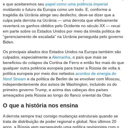
e que aceitaremos seu
papel como uma potência imperial
moldando o futuro da Europa como um todo. E, conforme a
tragédia da Ucrânia atinge seu desfecho, deve-se dizer que a
culpa pela derrota na Ucrânia — uma derrota que efetivamente
reverterá os ganhos obtidos pelo Ocidente no século XX — recai
em parte sobre os Estados Unidos por meio da tímida política de
“gerenciamento de escalada” na Ucrânia perseguida pelo governo
Biden.
Os principais aliados dos Estados Unidos na Europa também são
culpados, especialmente a
Alemanha
, o país que mais se
beneficiou do colapso da Cortina de Ferro e então fez mais do que
qualquer outra potência europeia para trazer a Rússia de volta à
política europeia por meio dos nefastos
acordos de energia do
Nord Stream
e da política de Berlim de se envolver com Moscou,
independentemente dos avisos de Washington, incluindo os do
primeiro governo Trump, e acima das cabeças dos países
ameaçados pela Rússia ao longo do flanco oriental da Otan.
O que a história nos ensina
A derrota sempre traz consigo mudanças estruturais quando se
trata de distribuição de poder regional e global. Nos últimos 20
anos, a Rússia vem perseguindo uma política revisionista com o