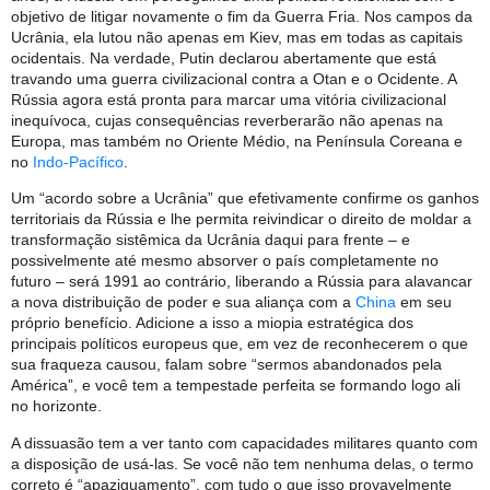
objetivo de litigar novamente o fim da Guerra Fria. Nos campos da
Ucrânia, ela lutou não apenas em Kiev, mas em todas as capitais
ocidentais. Na verdade, Putin declarou abertamente que está
travando uma guerra civilizacional contra a Otan e o Ocidente. A
Rússia agora está pronta para marcar uma vitória civilizacional
inequívoca, cujas consequências reverberarão não apenas na
Europa, mas também no Oriente Médio, na Península Coreana e
no
Indo-Pacífico
.
Um “acordo sobre a Ucrânia” que efetivamente confirme os ganhos
territoriais da Rússia e lhe permita reivindicar o direito de moldar a
transformação sistêmica da Ucrânia daqui para frente – e
possivelmente até mesmo absorver o país completamente no
futuro – será 1991 ao contrário, liberando a Rússia para alavancar
a nova distribuição de poder e sua aliança com a
China
em seu
próprio benefício. Adicione a isso a miopia estratégica dos
principais políticos europeus que, em vez de reconhecerem o que
sua fraqueza causou, falam sobre “sermos abandonados pela
América”, e você tem a tempestade perfeita se formando logo ali
no horizonte.
A dissuasão tem a ver tanto com capacidades militares quanto com
a disposição de usá-las. Se você não tem nenhuma delas, o termo
correto é “apaziguamento”, com tudo o que isso provavelmente