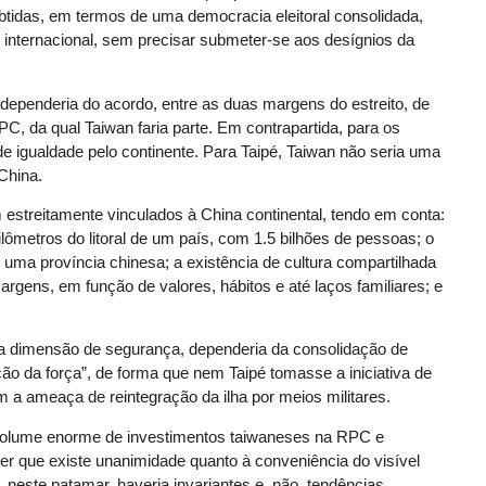
 obtidas, em termos de uma democracia eleitoral consolidada,
o internacional, sem precisar submeter-se aos desígnios da
dependeria do acordo, entre as duas margens do estreito, de
C, da qual Taiwan faria parte. Em contrapartida, para os
de igualdade pelo continente. Para Taipé, Taiwan não seria uma
China.
estreitamente vinculados à China continental, tendo em conta:
ilômetros do litoral de um país, com 1.5 bilhões de pessoas; o
 uma província chinesa; a existência de cultura compartilhada
rgens, em função de valores, hábitos e até laços familiares; e
 na dimensão de segurança, dependeria da consolidação de
ão da força”, de forma que nem Taipé tomasse a iniciativa de
 a ameaça de reintegração da ilha por meios militares.
volume enorme de investimentos taiwaneses na RPC e
rer que existe unanimidade quanto à conveniência do visível
o, neste patamar, haveria invariantes e, não, tendências