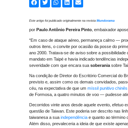
Este artigo foi publicado originalmente na revista
Mundorama
por
Paulo Antônio Pereira Pinto
, embaixador apos
“Em caso de ataque aéreo, permaneça calmo — procu
outros itens, o convite por ocasião da posse do pri
ano 2000. Tratava-se de aviso sobre a possibilidade 
mandato em Taipé e havia indicado tendências indep
severidade com que encara sua
soberania
sobre Ta
Na condição de Diretor do Escritório Comercial do Bra
previsto e, assim como os demais convidados, passei
céu, na expectativa de que um
míssil punitivo chinês
de Formosa, a quatro minutos de voo — pudesse ating
Decorridos vinte anos desde aquele evento, efetuo ex
questão de Taiwan. Este poderia ser descrito nas lin
taiwanesa a sua
independência
e quanto ao término d
Além disso, prevaleceria a ideia de que existe apena