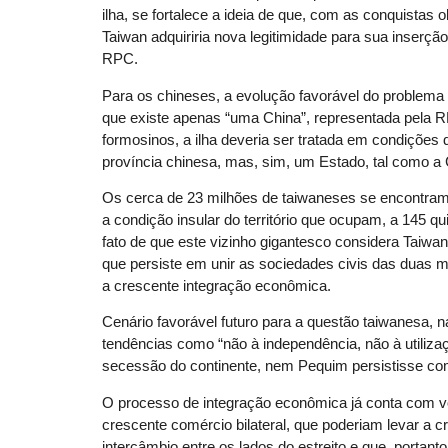
ilha, se fortalece a ideia de que, com as conquistas
Taiwan adquiriria nova legitimidade para sua inserçã
RPC.
Para os chineses, a evolução favorável do problema 
que existe apenas “uma China”, representada pela RP
formosinos, a ilha deveria ser tratada em condições 
província chinesa, mas, sim, um Estado, tal como a 
Os cerca de 23 milhões de taiwaneses se encontram 
a condição insular do território que ocupam, a 145 qu
fato de que este vizinho gigantesco considera Taiwan
que persiste em unir as sociedades civis das duas ma
a crescente integração econômica.
Cenário favorável futuro para a questão taiwanesa,
tendências como “não à independência, não à utilizaç
secessão do continente, nem Pequim persistisse com
O processo de integração econômica já conta com 
crescente comércio bilateral, que poderiam levar a c
intercâmbio entre os lados do estreito e que, portant