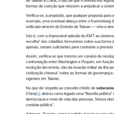
de Taiwan à China, o fato de que o referido Ato legis
formas de coerção que viessem a prejudicar o siste
Verifica-se, a propósito, que qualquer proposta para
exemplo, uma eventual aliança entre o Kuomintang
unificado através do Estreito de Taiwan — viria a des
Isto é, com a improvável adesão do KMT ao sistema d
escolha” dos cidadãos formosinos sobre sua forma 
apenas, seriam suficientes para contrariar o previsto 
Assim, verifica-se que mesmo um cenário de resolução
confrontação entre Washington e Pequim, em função d
evolução decorreria, não da invasão militar da ilha pe
civilização chinesa” sobre as formas de governança
vigentes em Taiwan.
No que diz respeito ao conceito chinês de
soberania
China
[1]
, deixou como legado uma “filosofia política
democracia e meio de vida das pessoas. Nessa obra
conduta pública”.
Ademais, Pequim, como é sabido, baseia-se nos cha