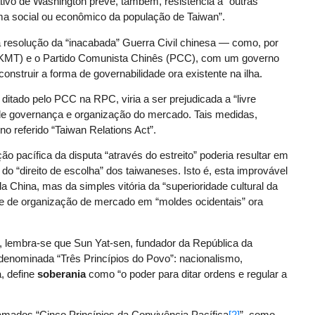
lativo de Washington prevê, também, resistência a “outras
ma social ou econômico da população de Taiwan”.
 a resolução da “inacabada” Guerra Civil chinesa — como, por
 (KMT) e o Partido Comunista Chinês (PCC), com um governo
construir a forma de governabilidade ora existente na ilha.
itado pelo PCC na RPC, viria a ser prejudicada a “livre
de governança e organização do mercado. Tais medidas,
no referido “Taiwan Relations Act”.
 pacífica da disputa “através do estreito” poderia resultar em
o “direito de escolha” dos taiwaneses. Isto é, esta improvável
la China, mas da simples vitória da “superioridade cultural da
 e de organização de mercado em “moldes ocidentais” ora
, lembra-se que Sun Yat-sen, fundador da República da
” denominada “Três Princípios do Povo”: nacionalismo,
, define
soberania
como “o poder para ditar ordens e regular a
mados “Cinco Princípios da Convivência Pacífica
[2]
”, como