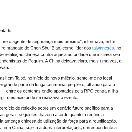
entado
re o agente de segurança mais próximo”, informava, entre
meiro mandato de Chen Shui Bian, como líder dos
taiwaneses
, no
de retaliação chinesa contra aquela autoridade que iniciava seu
endentistas de Pequim. A China deixava claro, mais uma vez, a
iwan.
sil em Taipé, no início do novo milênio, sentei-me no local
 grande parte da longa cerimônia, perplexo, olhando para o
— entre os centenas então apontados pela RPC contra a ilha
ir o estádio onde se realizava o evento.
ercício de reflexão sobre um cenário futuro pacífico para a
has gerais seguintes: haveria acordo quanto à renúncia
a ameaça chinesa de utilização da força para a reunificação.
s uma China, sujeita a duas interpretações, correspondente a