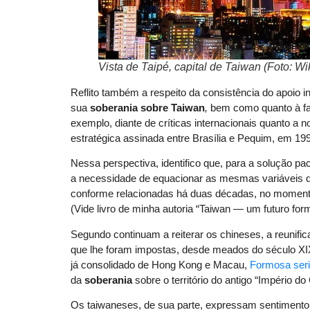
Vista de Taipé, capital de Taiwan (Foto:
Reflito também a respeito da consistência do apoio in
sua
soberania sobre Taiwan
,
bem como quanto à fal
exemplo, diante de críticas internacionais quanto a 
estratégica assinada entre Brasília e Pequim, em 19
Nessa perspectiva, identifico que, para a solução p
a necessidade de equacionar as mesmas variáveis que
conforme relacionadas há duas décadas, no moment
(Vide livro de minha autoria “Taiwan — um futuro for
Segundo continuam a reiterar os chineses, a reunifica
que lhe foram impostas, desde meados do século XIX,
já consolidado de Hong Kong e Macau,
Formosa seria
da
soberania
sobre o território do antigo “Império 
Os taiwaneses, de sua parte, expressam sentimento n