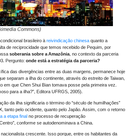
 Wikimedia Commons)
condicional brasileiro à
reivindicação chinesa
quanto a
ta de reciprocidade que temos recebido de Pequim, por
nossa
soberania sobre a Amazônia
, no contexto da parceria
93. Pergunto:
onde está a estratégia da parceria?
acífica das divergências entre as duas margens, permanece hoje
 separam a ilha do continente, através do estreito de Taiwan,
o em que Chen Shui Bian tomava posse pela primeira vez.
moso para a ilha?”, Editora UFRGS, 2005).
ção da ilha significaria o término do “século de humilhações”
 tanto pelo ocidente, quanto pelo Japão. Assim, com o retorno
 a etapa final
no processo de recuperação
do Centro”, conforme se autodenominava a China.
acionalista crescente. Isso porque, entre os habitantes da