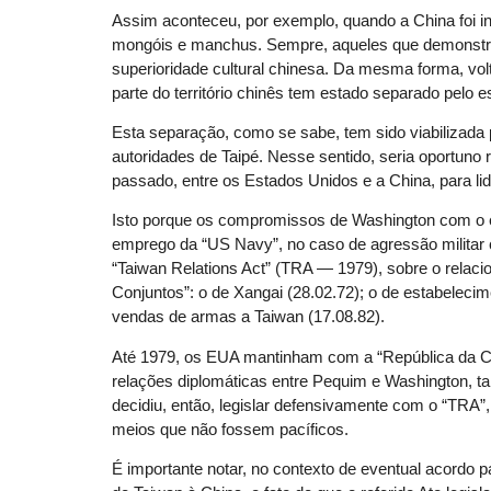
Assim aconteceu, por exemplo, quando a China foi i
mongóis e manchus. Sempre, aqueles que demonstrar
superioridade cultural chinesa. Da mesma forma, volt
parte do território chinês tem estado separado pelo e
Esta separação, como se sabe, tem sido viabilizada 
autoridades de Taipé. Nesse sentido, seria oportuno
passado, entre os Estados Unidos e a China, para li
Isto porque os compromissos de Washington com o es
emprego da “US Navy”, no caso de agressão militar c
“Taiwan Relations Act” (TRA — 1979), sobre o relaci
Conjuntos”: o de Xangai (28.02.72); o de estabeleci
vendas de armas a Taiwan (17.08.82).
Até 1979, os EUA mantinham com a “República da C
relações diplomáticas entre Pequim e Washington, ta
decidiu, então, legislar defensivamente com o “TRA”,
meios que não fossem pacíficos.
É importante notar, no contexto de eventual acordo p