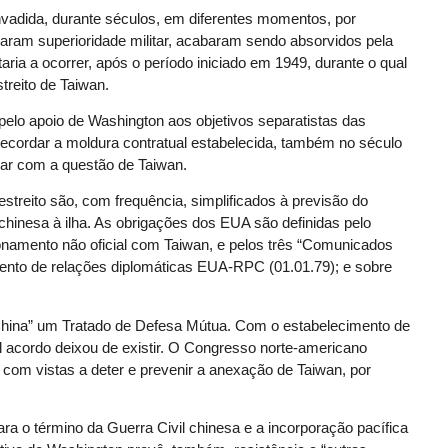
nvadida, durante séculos, em diferentes momentos, por
am superioridade militar, acabaram sendo absorvidos pela
aria a ocorrer, após o período iniciado em 1949, durante o qual
streito de Taiwan.
pelo apoio de Washington aos objetivos separatistas das
 recordar a moldura contratual estabelecida, também no século
dar com a questão de Taiwan.
treito são, com frequência, simplificados à previsão do
hinesa à ilha. As obrigações dos EUA são definidas pelo
onamento não oficial com Taiwan, e pelos três “Comunicados
mento de relações diplomáticas EUA-RPC (01.01.79); e sobre
hina” um Tratado de Defesa Mútua. Com o estabelecimento de
l acordo deixou de existir. O Congresso norte-americano
 com vistas a deter e prevenir a anexação de Taiwan, por
ara o término da Guerra Civil chinesa e a incorporação pacífica