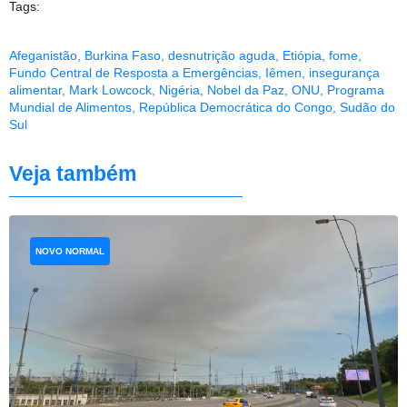
Tags:
Afeganistão
,
Burkina Faso
,
desnutrição aguda
,
Etiópia
,
fome
,
Fundo Central de Resposta a Emergências
,
Iêmen
,
insegurança
alimentar
,
Mark Lowcock
,
Nigéria
,
Nobel da Paz
,
ONU
,
Programa
Mundial de Alimentos
,
República Democrática do Congo
,
Sudão do
Sul
Veja também
NOVO NORMAL