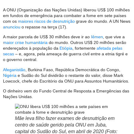
A ONU (Organização das Nações Unidas) liberou US$ 100 milhões
em fundos de emergência para combater a fome em sete países
com os
maiores riscos de desnutrição
grave do mundo. A UN News
anunciou
o repasse na terça (17).
A maior parcela de US$ 30 milhões deve ir ao
Iêmen
, que vive a
maior crise humanitária
do mundo. Outros US$ 20 milhões serão
endereçados à população da
Etiópia
, fortemente
afetada pelas
secas
– e, agora, pela ameaça de guerra civil entre a etnia tigré e
o governo central.
Afeganistão
, Burkina Faso, República Democrática do Congo,
Nigéria
e Sudão do Sul dividirão o restante do valor, disse Mark
Lowcock, chefe do Escritório da ONU para Assuntos Humanitários.
O dinheiro vem do Fundo Central de Resposta a Emergências das
Nações Unidas.
Mãe leva filho fazer exames de desnutrição em
centro de saúde gerido pela ONU em Juba,
capital do Sudão do Sul, em abril de 2020 (Foto: