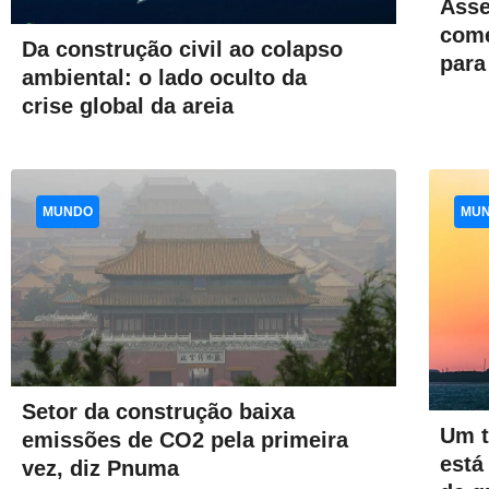
Asse
come
Da construção civil ao colapso
para
ambiental: o lado oculto da
crise global da areia
MUNDO
MU
Setor da construção baixa
Um t
emissões de CO2 pela primeira
está
vez, diz Pnuma