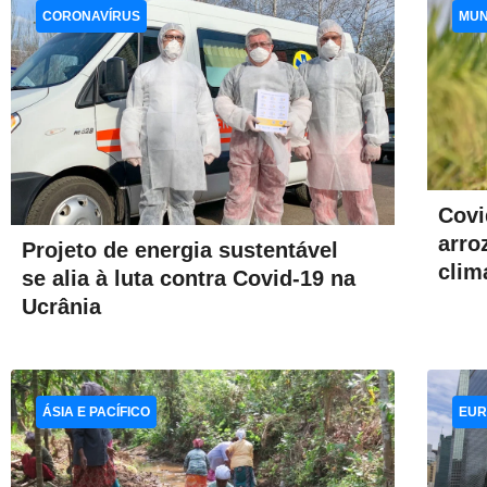
CORONAVÍRUS
MU
Covi
arro
Projeto de energia sustentável
clim
se alia à luta contra Covid-19 na
Ucrânia
ÁSIA E PACÍFICO
EUR