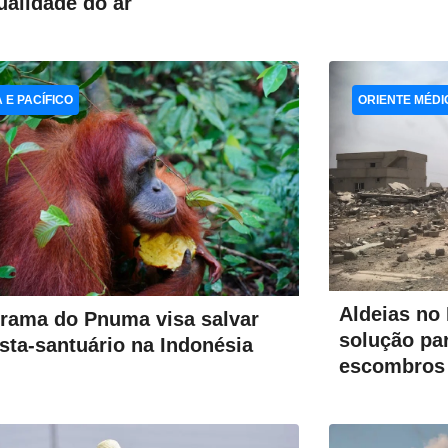
ualidade do ar
A E PACÍFICO
ORIENTE MÉDI
Aldeias no
rama do Pnuma visa salvar
solução pa
esta-santuário na Indonésia
escombros 