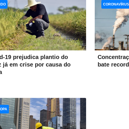
NDO
CORONAVÍRUS
d-19 prejudica plantio do
Concentraç
z já em crise por causa do
bate recor
a
OPA