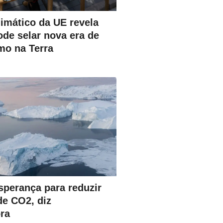
limático da UE revela
de selar nova era de
mo na Terra
sperança para reduzir
de CO2, diz
ra