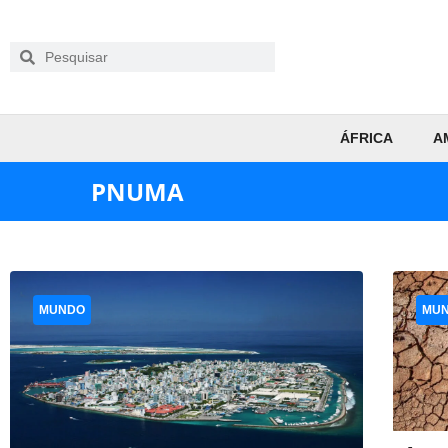
ÁFRICA
A
PNUMA
MUNDO
MU