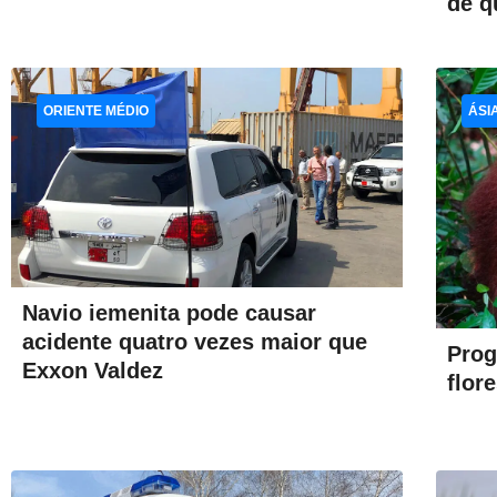
de q
ORIENTE MÉDIO
ÁSI
Navio iemenita pode causar
acidente quatro vezes maior que
Prog
Exxon Valdez
flor