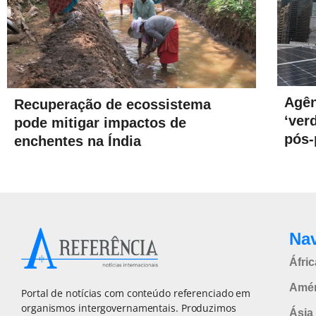
Agên
Recuperação de ecossistema
‘ver
pode mitigar impactos de
pós
enchentes na Índia
Na
Áfric
Amér
Portal de notícias com conteúdo referenciado em
organismos intergovernamentais. Produzimos
Ásia 