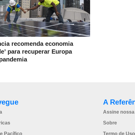
cia recomenda economia
de’ para recuperar Europa
-pandemia
vegue
A Referê
a
Assine nossa 
icas
Sobre
e Pacífico
Termo de Uso