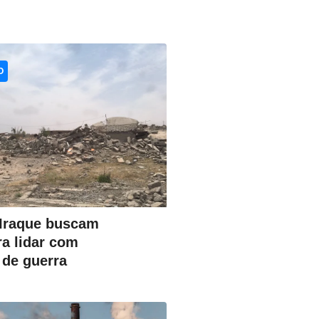
O
 Iraque buscam
ra lidar com
de guerra