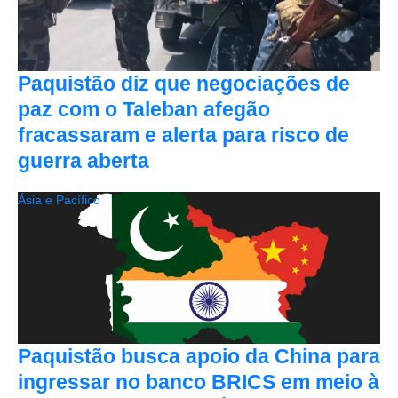
Paquistão diz que negociações de
paz com o Taleban afegão
fracassaram e alerta para risco de
guerra aberta
Ásia e Pacífico
Paquistão busca apoio da China para
ingressar no banco BRICS em meio à