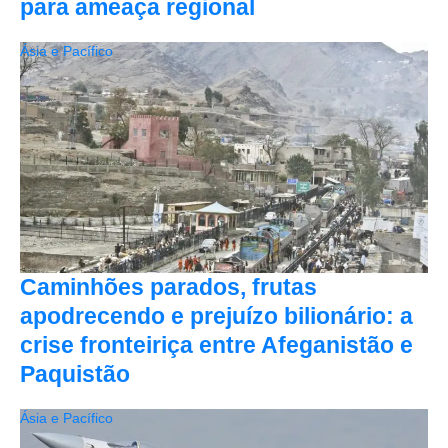
para ameaça regional
Ásia e Pacífico
Caminhões parados, frutas
apodrecendo e prejuízo bilionário: a
crise fronteiriça entre Afeganistão e
Paquistão
Ásia e Pacífico