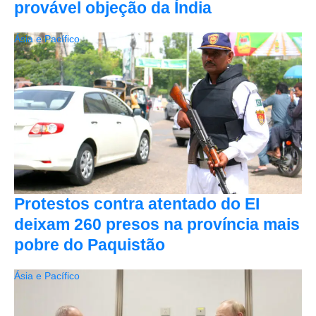
provável objeção da Índia
Ásia e Pacífico
Protestos contra atentado do EI
deixam 260 presos na província mais
pobre do Paquistão
Ásia e Pacífico