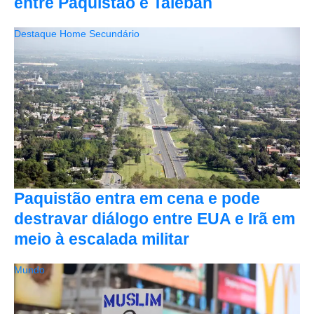
entre Paquistão e Taleban
Destaque Home Secundário
Paquistão entra em cena e pode
destravar diálogo entre EUA e Irã em
meio à escalada militar
Mundo