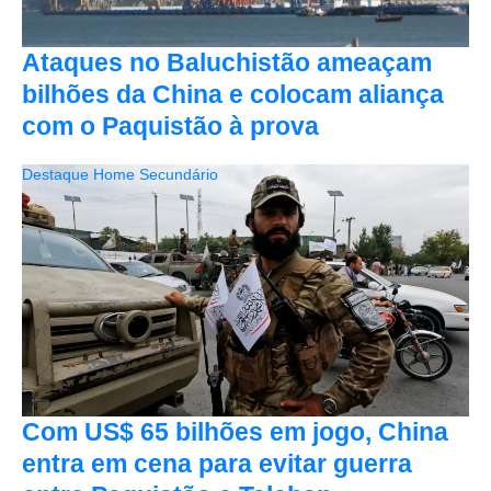
Ataques no Baluchistão ameaçam
bilhões da China e colocam aliança
com o Paquistão à prova
Destaque Home Secundário
Com US$ 65 bilhões em jogo, China
entra em cena para evitar guerra