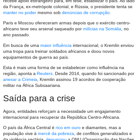
recebe apoio estrangeiro para, em tese, estabilizar o país. Ao lado
da França, ex-metrópole colonial, e Rússia, o presidente tenta se
manter no poder
mesmo sob
denúncias de corrupção
.
Paris e Moscou ofereceram armas depois que o exército centro-
africano teve seu arsenal saqueado por
milícias na Somália
, no
ano passado.
Em busca de uma
maior influência
internacional, o Kremlin enviou
uma tropa para treinar soldados africanos e doou novos
equipamentos de guerra ao país.
Esta é mais uma forma de se estabelecer como influência na
região, aponta a
Reuters
. Desde 2014, quando foi sancionado por
anexar a Crimeia
, Kremlin assinou 19 acordos de cooperação
militar na África Subsaariana.
Saída para a crise
Agora, entidades reforçam a necessidade um engajamento
internacional para recuperar da República Centro-Africana.
O país da África Central é
rico em ouro
e diamantes, mas a
população vive à
mercê da pobreza
, de conflitos generalizados e
da violência sectária,
denunciou
a ONU (Organização das Nações