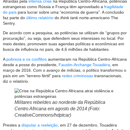
Atraídas pela
intensa crise
na República Centro-Africana, potências
estrangeiras como Rússia e França têm aproveitado a
fragilidade
do país
para lucrar sobre uma “economia de guerra”. A conclusão
faz parte do
último relatório
do
think tank
norte-americano The
Sentry.
De acordo com a pesquisa, as potências se utilizam de “grupos por
procuração”, ou seja, que defendem seus interesses no local. Por
meio destes, promovem suas agendas políticas e econômicas em
busca de influência no país, de 4,6 milhões de habitantes.
A
pobreza e os conflitos
aumentaram na República Centro-Africana
desde a posse do presidente,
Faustin-Archange Touadéra
, em
março de 2016. Com o avanço de milícias, o político transformou o
país em um “terreno fértil” para
redes criminosas
transnacionais,
diz o relatório.
Militares rebeldes ao nordeste da República
Centro Africana em agosto de 2014 (Foto:
CreativeCommons/hdptcar)
Prestes a
disputar a reeleição
, em 27 de dezembro, Touadéra