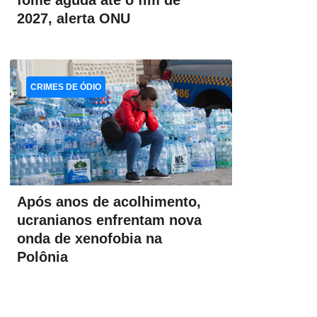
fome aguda até o fim de
2027, alerta ONU
CRIMES DE ÓDIO
Após anos de acolhimento,
ucranianos enfrentam nova
onda de xenofobia na
Polônia