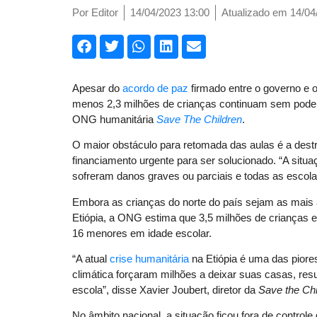
Por
Editor
14/04/2023 13:00
Atualizado em 14/04
Apesar do
acordo de paz
firmado entre o governo e o
menos 2,3 milhões de crianças continuam sem poder 
ONG humanitária
Save The Children
.
O maior obstáculo para retomada das aulas é a destru
financiamento urgente para ser solucionado. “A situ
sofreram danos graves ou parciais e todas as escol
Embora as crianças do norte do país sejam as mais 
Etiópia, a ONG estima que 3,5 milhões de crianças 
16 menores em idade escolar.
“A atual
crise humanitária
na Etiópia é uma das piore
climática forçaram milhões a deixar suas casas, re
escola”, disse Xavier Joubert, diretor da
Save the Chi
No âmbito nacional, a situação ficou fora de control