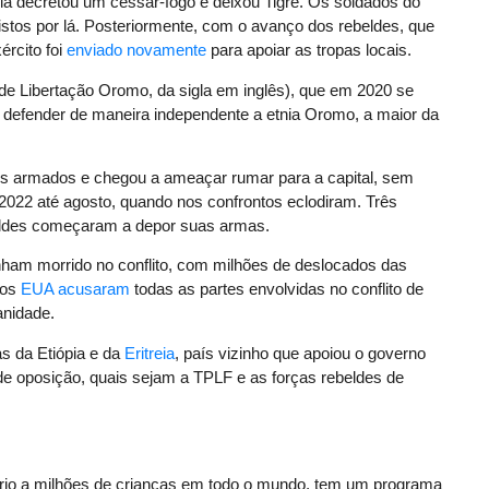
pia decretou um cessar-fogo e deixou Tigré. Os soldados do
tos por lá. Posteriormente, com o avanço dos rebeldes, que
ército foi
enviado novamente
para apoiar as tropas locais.
 de Libertação Oromo, da sigla em inglês), que em 2020 se
a defender de maneira independente a etnia Oromo, a maior da
tos armados e chegou a ameaçar rumar para a capital, sem
2022 até agosto, quando nos confrontos eclodiram. Três
beldes começaram a depor suas armas.
ham morrido no conflito, com milhões de deslocados das
 os
EUA acusaram
todas as partes envolvidas no conflito de
anidade.
s da Etiópia e da
Eritreia
, país vizinho que apoiou o governo
 de oposição, quais sejam a TPLF e as forças rebeldes de
rio a milhões de crianças em todo o mundo, tem um programa