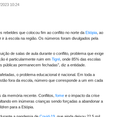
/2023 10:24
s rebeldes que colocou fim ao conflito no norte da
Etiópia
, ao
ir à escola na região. Os números foram divulgados pela
ição de salas de aula durante o conflito, problema que exige
ação é particularmente ruim em
Tigré
, onde 85% das escolas
as públicas permanecem fechadas”, diz a entidade.
afetadas, o problema educacional é nacional. Em toda a
estão fora da escola, número que corresponde a um em cada
s da memória recente. Conflitos,
fome
e o impacto da crise
sultando em inúmeras crianças sendo forçadas a abandonar a
ldren
para a Etiópia.
e durante a pandemia de
Covid-19
, que ainda deixou 22,5 mil