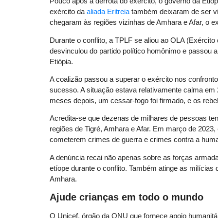
Pouco após a derrota do exército, o governo da Etió
exército da
aliada Eritreia
também deixaram de ser vis
chegaram às regiões vizinhas de Amhara e Afar, o ex
Durante o conflito, a TPLF se aliou ao OLA (Exército
desvinculou do partido político homônimo e passou 
Etiópia.
A coalizão passou a superar o exército nos confron
sucesso. A situação estava relativamente calma em 
meses depois, um cessar-fogo foi firmado, e os re
Acredita-se que dezenas de milhares de pessoas ten
regiões de Tigré, Amhara e Afar. Em março de 2023,
cometerem crimes de guerra e crimes contra a hum
A denúncia recai não apenas sobre as forças armada
etíope durante o conflito. Também atinge as milícias
Amhara.
Ajude crianças em todo o mundo
O Unicef, órgão da ONU que fornece apoio humanitá