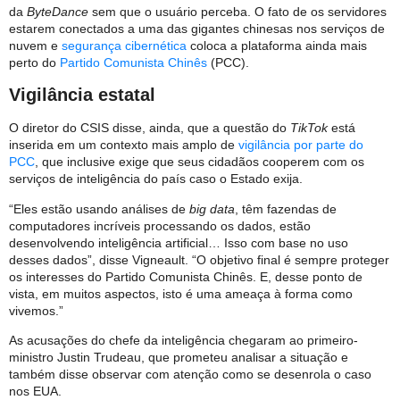
da
ByteDance
sem que o usuário perceba. O fato de os servidores
estarem conectados a uma das gigantes chinesas nos serviços de
nuvem e
segurança cibernética
coloca a plataforma ainda mais
perto do
Partido Comunista Chinês
(PCC).
Vigilância estatal
O diretor do CSIS disse, ainda, que a questão do
TikTok
está
inserida em um contexto mais amplo de
vigilância por parte do
PCC
, que inclusive exige que seus cidadãos cooperem com os
serviços de inteligência do país caso o Estado exija.
“Eles estão usando análises de
big data
, têm fazendas de
computadores incríveis processando os dados, estão
desenvolvendo inteligência artificial… Isso com base no uso
desses dados”, disse Vigneault. “O objetivo final é sempre proteger
os interesses do Partido Comunista Chinês. E, desse ponto de
vista, em muitos aspectos, isto é uma ameaça à forma como
vivemos.”
As acusações do chefe da inteligência chegaram ao primeiro-
ministro Justin Trudeau, que prometeu analisar a situação e
também disse observar com atenção como se desenrola o caso
nos EUA.