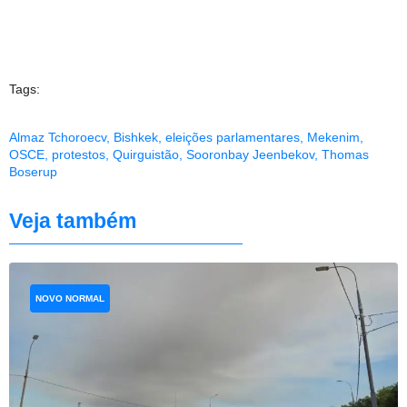
Tags:
Almaz Tchoroecv
,
Bishkek
,
eleições parlamentares
,
Mekenim
,
OSCE
,
protestos
,
Quirguistão
,
Sooronbay Jeenbekov
,
Thomas
Boserup
Veja também
NOVO NORMAL