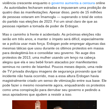
violência crescente enquanto o
governo aumenta a censura
online
. As autoridades fecharam estradas e impuseram uma proibição de
quatro dias às manifestações. Apesar disso, perto de 15 milhões
de pessoas votaram em İmamoglu — superando o total de votos
do partido nas eleições de 2023. Foi um sinal claro de que as
pessoas rejeitam a tomada de poder de Erdogan.
Mas o caminho à frente é acidentado. As próximas eleições não
serão em três anos, e manter o ímpeto será difícil, especialmente
se a polícia usar mais força. Erdogan pode empregar algumas das
mesmas táticas que usou durante os últimos protestos em massa
para deslegitimá-los e consolidar seu governo. No auge dos
protestos de 2013, uma mulher usando um lenço na cabeça
alegou que ela e seu bebê foram atacados por manifestantes
seminus no centro de Istambul. Poucos meses depois, uma rede
de TV privada divulgou imagens de segurança provando que tal
incidente não havia ocorrido, mas a essa altura Erdogan havia
magistralmente criado um senso de vitimização entre sua base. Ele
pode fazer o mesmo novamente agora, enquadrando os protestos
como uma conspiração para derrubar seu governo e pedindo a
seus apoiadores que ajudem a resistir a isso.