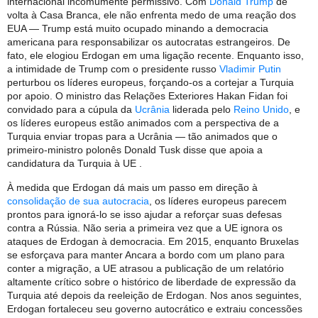
internacional incomumente permissivo. Com
Donald Trump
de
volta à Casa Branca, ele não enfrenta medo de uma reação dos
EUA — Trump está muito ocupado minando a democracia
americana para responsabilizar os autocratas estrangeiros. De
fato, ele elogiou Erdogan em uma ligação recente. Enquanto isso,
a intimidade de Trump com o presidente russo
Vladimir Putin
perturbou os líderes europeus, forçando-os a cortejar a Turquia
por apoio. O ministro das Relações Exteriores Hakan Fidan foi
convidado para a cúpula da
Ucrânia
liderada pelo
Reino Unido
, e
os líderes europeus estão animados com a perspectiva de a
Turquia enviar tropas para a Ucrânia — tão animados que o
primeiro-ministro polonês Donald Tusk disse que apoia a
candidatura da Turquia à UE .
À medida que Erdogan dá mais um passo em direção à
consolidação de sua autocracia
, os líderes europeus parecem
prontos para ignorá-lo se isso ajudar a reforçar suas defesas
contra a Rússia. Não seria a primeira vez que a UE ignora os
ataques de Erdogan à democracia. Em 2015, enquanto Bruxelas
se esforçava para manter Ancara a bordo com um plano para
conter a migração, a UE atrasou a publicação de um relatório
altamente crítico sobre o histórico de liberdade de expressão da
Turquia até depois da reeleição de Erdogan. Nos anos seguintes,
Erdogan fortaleceu seu governo autocrático e extraiu concessões