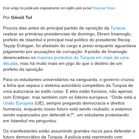
Este artigo foi publicado originalmente em inglês pelo jornal
Financial Times
Por
Gönül Tol
Poucos dias antes do principal partido de oposição da
Turquia
realizar as primárias presidenciais de domingo, Ekrem İmamoglu,
prefeito de Istambul e principal rival político do presidente Recep
Tayyip Erdogan, foi afastado do cargo e preso enquanto aguardava
julgamento por acusações de corrupção. A prisão de İmamoglu
desencadeou os
maiores protestos da Turquia em mais de uma
década
, mas há muito mais em jogo do que o destino de um
prefeito da oposição.
Para os estudantes universitários na vanguarda, o governo cruzou
a linha que separa o sistema autoritário competitivo da Turquia de
uma autocracia ao estilo russo. E eles estão furiosos, não apenas
com Erdogan, mas também com os líderes europeus. “Onde está a
União Europeia
(UE), sempre pregando democracia e direitos
humanos, enquanto nosso futuro está sendo roubado, e estamos
sendo espancados por defendê-lo?”, um estudante protestando
em Istambul me perguntou.
Os manifestantes estão assumindo grandes riscos para defender o
futuro democrático da Turquia. A polícia está reprimindo com