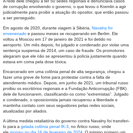
A rede dele chegou a ter 50 sedes regionais e denunciava casos
de corrupção envolvendo o governo, o que levou o Kremlin a agir
judicialmente para proibir a atuação do opositor, que então passou
a ser perseguido.
Em agosto de 2020, durante viagem à Sibéria,
Navalny foi
envenenado
e passou meses se recuperando em Berlim. Ele
voltou a Moscou em 17 de janeiro de 2021 e foi detido no
aeroporto. Um mês depois, foi julgado e condenado por violar uma
sentença suspensa de 2014, um caso de fraude. Os promotores
alegaram que ele não se apresentou à polícia justamente quando
estava em coma pela dose tóxica.
Encarcerado em uma colônia penal de alta segurança, chegou a
fazer uma greve de fome para protestar contra a falta de
atendimento médico. Depois, em junho de 2021, um tribunal russo
proibiu os escritórios regionais e a Fundação Anticorrupção (FBK)
dele de funcionarem, classificando-os como “extremistas”. Julgado
e condenado, o oposicionista jamais recuperou a liberdade e
mantinha contato com seus seguidores pelas redes sociais,
atualizadas por aliados.
A última medida retaliatória do governo contra Navalny foi transferi-
lo para a
gelada colônia penal IK-3
, no Ártico russo, onde
ele
morreu no dia 16 de fevereiro de 2024
. O inimigo número um