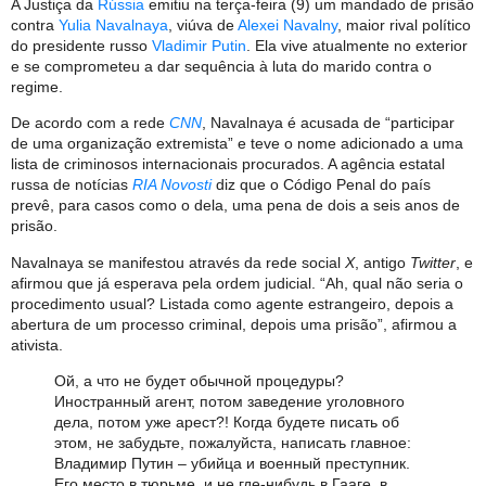
A Justiça da
Rússia
emitiu na terça-feira (9) um mandado de prisão
contra
Yulia Navalnaya
, viúva de
Alexei Navalny
, maior rival político
do presidente russo
Vladimir Putin
. Ela vive atualmente no exterior
e se comprometeu a dar sequência à luta do marido contra o
regime.
De acordo com a rede
CNN
, Navalnaya é acusada de “participar
de uma organização extremista” e teve o nome adicionado a uma
lista de criminosos internacionais procurados. A agência estatal
russa de notícias
RIA Novosti
diz que o Código Penal do país
prevê, para casos como o dela, uma pena de dois a seis anos de
prisão.
Navalnaya se manifestou através da rede social
X
, antigo
Twitter
, e
afirmou que já esperava pela ordem judicial. “Ah, qual não seria o
procedimento usual? Listada como agente estrangeiro, depois a
abertura de um processo criminal, depois uma prisão”, afirmou a
ativista.
Ой, а что не будет обычной процедуры?
Иностранный агент, потом заведение уголовного
дела, потом уже арест?! Когда будете писать об
этом, не забудьте, пожалуйста, написать главное:
Владимир Путин – убийца и военный преступник.
Его место в тюрьме, и не где-нибудь в Гааге, в