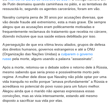
de Putin desmaiou quando caminhava no pátio, e as tentativas de
ressuscitá-lo, segundo os agentes carcerários, foram em vão.
Navalny cumpria pena de 30 anos por acusações diversas, que
vão desde fraude até extremismo, esta a mais grave. Ele sempre
alegou que as acusações eram politicamente motivadas e
frequentemente reclamava do tratamento que recebia no cárcere,
dizendo inclusive que sua saúde estava debilitada por isso.
A perseguição de que era vítima levou aliados, grupos de defesa
dos direitos humanos, governos estrangeiros e até a ONU
(Organização das Nações Unidas) a
culparem o governo
russo
pela morte, alguns usando a palavra “assassinato”.
Após a morte, retomou-se o debate sobre o retorno dele à Rússia,
mesmo sabendo que seria preso e possivelmente morto pelo
regime. A mulher dele disse que Navalny não pôde optar por uma
vida tranquila no exílio porque “amava profundamente” a Rússia e
acreditava no potencial do povo russo para um futuro melhor.
Alegou ainda que o marido não apenas expressava essas
convicções, mas as vivia intensamente, estando até mesmo
disposto a sacrificar sua vida por elas.