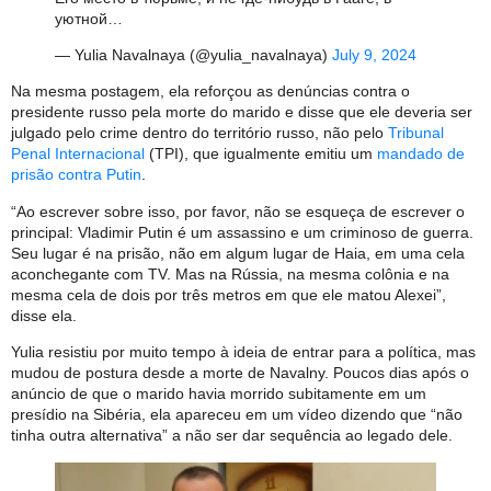
уютной…
— Yulia Navalnaya (@yulia_navalnaya)
July 9, 2024
Na mesma postagem, ela reforçou as denúncias contra o
presidente russo pela morte do marido e disse que ele deveria ser
julgado pelo crime dentro do território russo, não pelo
Tribunal
Penal Internacional
(TPI), que igualmente emitiu um
mandado de
prisão contra Putin
.
“Ao escrever sobre isso, por favor, não se esqueça de escrever o
principal: Vladimir Putin é um assassino e um criminoso de guerra.
Seu lugar é na prisão, não em algum lugar de Haia, em uma cela
aconchegante com TV. Mas na Rússia, na mesma colônia e na
mesma cela de dois por três metros em que ele matou Alexei”,
disse ela.
Yulia resistiu por muito tempo à ideia de entrar para a política, mas
mudou de postura desde a morte de Navalny. Poucos dias após o
anúncio de que o marido havia morrido subitamente em um
presídio na Sibéria, ela apareceu em um vídeo dizendo que “não
tinha outra alternativa” a não ser dar sequência ao legado dele.