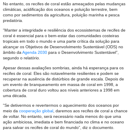
No entanto, os recifes de coral estão ameaçados pelas mudanças
climáticas, acidificação dos oceanos e poluição terrestre, bem
como por sedimentos da agricultura, poluição marinha e pesca
predatória.
“Manter a integridade e resiliência dos ecossistemas de recifes de
coral é essencial para o bem-estar das comunidades costeiras
tropicais em todo o mundo e uma parte crítica da solução para
alcançar os Objetivos de Desenvolvimento Sustentável (ODS) no
âmbito da
Agenda 2030
para o Desenvolvimento Sustentável”,
segundo o relatório.
Apesar dessas avaliações sombrias, ainda há esperança para os
recifes de coral. Eles são notavelmente resilientes e podem se
recuperar na ausência de distúrbios de grande escala. Depois de
um evento de branqueamento em massa de coral em 1998, a
cobertura de coral duro voltou aos níveis anteriores a 1998 em
uma década.
“Se detivermos e revertermos o aquecimento dos oceanos por
meio da
cooperação global
, daremos aos recifes de coral a chance
de voltar. No entanto, será necessário nada menos do que uma
ação ambiciosa, imediata e bem financiada no clima e no oceano
para salvar os recifes de coral do mundo”, diz o documento.