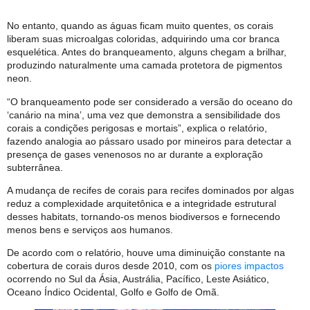
No entanto, quando as águas ficam muito quentes, os corais
liberam suas microalgas coloridas, adquirindo uma cor branca
esquelética. Antes do branqueamento, alguns chegam a brilhar,
produzindo naturalmente uma camada protetora de pigmentos
neon.
“O branqueamento pode ser considerado a versão do oceano do
‘canário na mina’, uma vez que demonstra a sensibilidade dos
corais a condições perigosas e mortais”, explica o relatório,
fazendo analogia ao pássaro usado por mineiros para detectar a
presença de gases venenosos no ar durante a exploração
subterrânea.
A mudança de recifes de corais para recifes dominados por algas
reduz a complexidade arquitetônica e a integridade estrutural
desses habitats, tornando-os menos biodiversos e fornecendo
menos bens e serviços aos humanos.
De acordo com o relatório, houve uma diminuição constante na
cobertura de corais duros desde 2010, com os
piores impactos
ocorrendo no Sul da Ásia, Austrália, Pacífico, Leste Asiático,
Oceano Índico Ocidental, Golfo e Golfo de Omã.