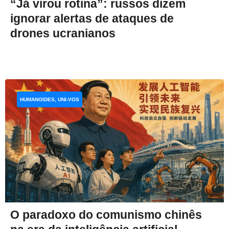
“Já virou rotina”: russos dizem
ignorar alertas de ataques de
drones ucranianos
HUMANOIDES, UNI-VOS
O paradoxo do comunismo chinês