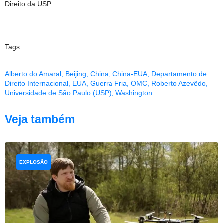
Direito da USP.
Tags:
Alberto do Amaral
,
Beijing
,
China
,
China-EUA
,
Departamento de
Direito Internacional
,
EUA
,
Guerra Fria
,
OMC
,
Roberto Azevêdo
,
Universidade de São Paulo (USP)
,
Washington
Veja também
EXPLOSÃO