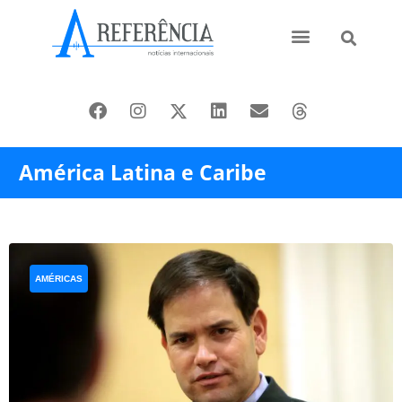
Ásia e Pacífico
Oriente Médio
América Latina e Caribe
AMÉRICAS