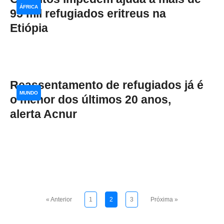
ÁFRICA
95 mil refugiados eritreus na
Etiópia
Reassentamento de refugiados já é
MUNDO
o menor dos últimos 20 anos,
alerta Acnur
« Anterior
1
2
3
Próxima »