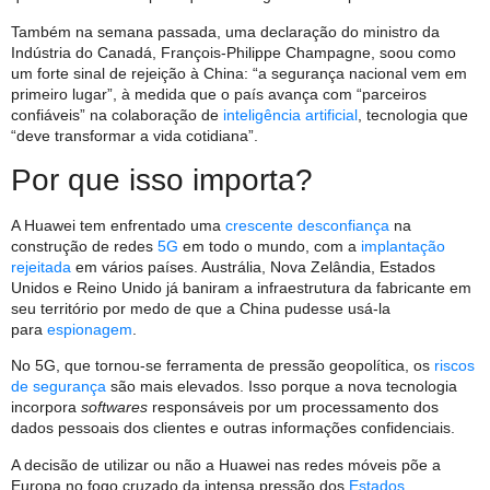
Também na semana passada, uma declaração do ministro da
Indústria do Canadá, François-Philippe Champagne, soou como
um forte sinal de rejeição à China: “a segurança nacional vem em
primeiro lugar”, à medida que o país avança com “parceiros
confiáveis” ​​na colaboração de
inteligência artificial
, tecnologia que
“deve transformar a vida cotidiana”.
Por que isso importa?
A Huawei tem enfrentado uma
crescente desconfiança
na
construção de redes
5G
em todo o mundo, com a
implantação
rejeitada
em vários países. Austrália, Nova Zelândia, Estados
Unidos e Reino Unido já baniram a infraestrutura da fabricante em
seu território por medo de que a China pudesse usá-la
para
espionagem
.
No 5G, que tornou-se ferramenta de pressão geopolítica, os
riscos
de segurança
são mais elevados. Isso porque a nova tecnologia
incorpora
softwares
responsáveis por um processamento dos
dados pessoais dos clientes e outras informações confidenciais.
A decisão de utilizar ou não a Huawei nas redes móveis põe a
Europa no fogo cruzado da intensa pressão dos
Estados