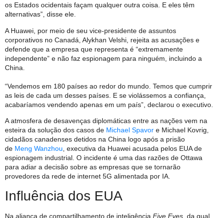
os Estados ocidentais façam qualquer outra coisa. E eles têm
alternativas”, disse ele.
A Huawei, por meio de seu vice-presidente de assuntos
corporativos no Canadá, Alykhan Velshi, rejeita as acusações e
defende que a empresa que representa é “extremamente
independente” e não faz espionagem para ninguém, incluindo a
China.
“Vendemos em 180 países ao redor do mundo. Temos que cumprir
as leis de cada um desses países. E se violássemos a confiança,
acabaríamos vendendo apenas em um país”, declarou o executivo.
A atmosfera de desavenças diplomáticas entre as nações vem na
esteira da solução dos casos de
Michael Spavor
e Michael Kovrig,
cidadãos canadenses detidos na China logo após a prisão
de
Meng Wanzhou
, executiva da Huawei acusada pelos EUA de
espionagem industrial. O incidente é uma das razões de Ottawa
para adiar a decisão sobre as empresas que se tornarão
provedores da rede de internet 5G alimentada por IA.
Influência dos EUA
Na aliança de compartilhamento de inteligência
Five Eyes
, da qual