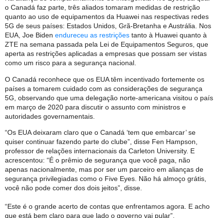
o Canadá faz parte, três aliados tomaram medidas de restrição
quanto ao uso de equipamentos da Huawei nas respectivas redes
5G de seus países: Estados Unidos, Grã-Bretanha e Austrália. Nos
EUA, Joe Biden
endureceu as restrições
tanto à Huawei quanto à
ZTE na semana passada pela Lei de Equipamentos Seguros, que
aperta as restrições aplicadas a empresas que possam ser vistas
como um risco para a segurança nacional.
O Canadá reconhece que os EUA têm incentivado fortemente os
países a tomarem cuidado com as considerações de segurança
5G, observando que uma delegação norte-americana visitou o país
em março de 2020 para discutir o assunto com ministros e
autoridades governamentais.
“Os EUA deixaram claro que o Canadá ‘tem que embarcar’ se
quiser continuar fazendo parte do clube”, disse Fen Hampson,
professor de relações internacionais da Carleton University. E
acrescentou: “É o prêmio de segurança que você paga, não
apenas nacionalmente, mas por ser um parceiro em alianças de
segurança privilegiadas como o Five Eyes. Não há almoço grátis,
você não pode comer dos dois jeitos”, disse.
“Este é o grande acerto de contas que enfrentamos agora. E acho
que está bem claro para que lado o governo vai pular”.