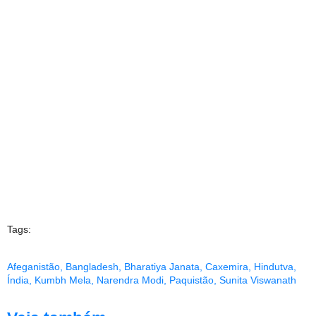
Tags:
Afeganistão
,
Bangladesh
,
Bharatiya Janata
,
Caxemira
,
Hindutva
,
Índia
,
Kumbh Mela
,
Narendra Modi
,
Paquistão
,
Sunita Viswanath