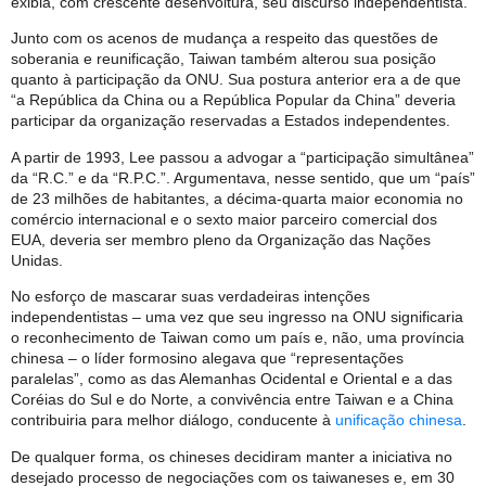
exibia, com crescente desenvoltura, seu discurso independentista.
Junto com os acenos de mudança a respeito das questões de
soberania e reunificação, Taiwan também alterou sua posição
quanto à participação da ONU. Sua postura anterior era a de que
“a República da China ou a República Popular da China” deveria
participar da organização reservadas a Estados independentes.
A partir de 1993, Lee passou a advogar a “participação simultânea”
da “R.C.” e da “R.P.C.”. Argumentava, nesse sentido, que um “país”
de 23 milhões de habitantes, a décima-quarta maior economia no
comércio internacional e o sexto maior parceiro comercial dos
EUA, deveria ser membro pleno da Organização das Nações
Unidas.
No esforço de mascarar suas verdadeiras intenções
independentistas – uma vez que seu ingresso na ONU significaria
o reconhecimento de Taiwan como um país e, não, uma província
chinesa – o líder formosino alegava que “representações
paralelas”, como as das Alemanhas Ocidental e Oriental e a das
Coréias do Sul e do Norte, a convivência entre Taiwan e a China
contribuiria para melhor diálogo, conducente à
unificação chinesa
.
De qualquer forma, os chineses decidiram manter a iniciativa no
desejado processo de negociações com os taiwaneses e, em 30