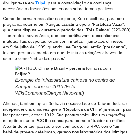
divulgava-se em
Taipé
, para a consolidação da confiança
necessária a discussões posteriores sobre temas políticos.
Como de forma a ressaltar este ponto, Koo escolhera, para seu
programa noturno em Xangai, assistir a ópera “Fortaleza Vazia”,
que narra disputa – durante o período dos “Três Reinos” (220-280)
– entre dois adversários, que compartilhavam desconfianças
mútuas. Tais suspeitas foram confirmadas – junto aos chineses –
em 9 de julho de 1999, quando Lee Teng-hui, então “presidente”,
fez seu pronunciamento em que definiu as relações através do
estreito como “entre dois países”.
Exemplo de infraestrutura chinesa no centro de
Xangai, junho de 2016 (Foto:
WikiCommons/Denys Nevozhai)
Afirmou, também, que não havia necessidade de Taiwan declarar
independência, uma vez que a “República da China” já era um país
independente, desde 1912. Sua postura valeu-lhe um
upgrading
,
no epíteto que o PCC lhe consagrara, como o “traidor do milênio”.
A partir de então, passou a ser conhecido, na RPC, como “um
bebê de proveta defeituoso, gerado nos laboratórios dos inimigos