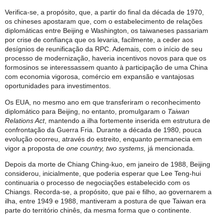
Verifica-se, a propósito, que, a partir do final da década de 1970,
os chineses apostaram que, com o estabelecimento de relações
diplomáticas entre Beijing e Washington, os taiwaneses passariam
por crise de confiança que os levaria, facilmente, a ceder aos
desígnios de reunificação da RPC. Ademais, com o início de seu
processo de modernização, haveria incentivos novos para que os
formosinos se interessassem quanto à participação de uma China
com economia vigorosa, comércio em expansão e vantajosas
oportunidades para investimentos.
Os EUA, no mesmo ano em que transferiram o reconhecimento
diplomático para Beijing, no entanto, promulgaram o
Taiwan
Relations Act
, mantendo a ilha fortemente inserida em estrutura de
confrontação da Guerra Fria. Durante a década de 1980, pouca
evolução ocorreu, através do estreito, enquanto permanecia em
vigor a proposta de
one country, two systems,
já mencionada.
Depois da morte de Chiang Ching-kuo, em janeiro de 1988, Beijing
considerou, inicialmente, que poderia esperar que Lee Teng-hui
continuaria o processo de negociações estabelecido com os
Chiangs. Recorda-se, a propósito, que pai e filho, ao governarem a
ilha, entre 1949 e 1988, mantiveram a postura de que Taiwan era
parte do território chinês, da mesma forma que o continente.