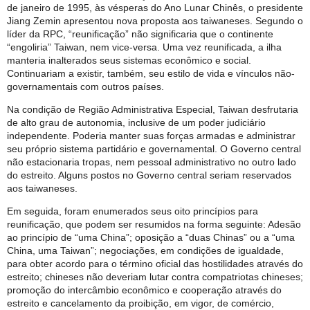
de janeiro de 1995, às vésperas do Ano Lunar Chinês, o presidente
Jiang Zemin apresentou nova proposta aos taiwaneses. Segundo o
líder da RPC, “reunificação” não significaria que o continente
“engoliria” Taiwan, nem vice-versa. Uma vez reunificada, a ilha
manteria inalterados seus sistemas econômico e social.
Continuariam a existir, também, seu estilo de vida e vínculos não-
governamentais com outros países.
Na condição de Região Administrativa Especial, Taiwan desfrutaria
de alto grau de autonomia, inclusive de um poder judiciário
independente. Poderia manter suas forças armadas e administrar
seu próprio sistema partidário e governamental. O Governo central
não estacionaria tropas, nem pessoal administrativo no outro lado
do estreito. Alguns postos no Governo central seriam reservados
aos taiwaneses.
Em seguida, foram enumerados seus oito princípios para
reunificação, que podem ser resumidos na forma seguinte: Adesão
ao princípio de “uma China”; oposição a “duas Chinas” ou a “uma
China, uma Taiwan”; negociações, em condições de igualdade,
para obter acordo para o término oficial das hostilidades através do
estreito; chineses não deveriam lutar contra compatriotas chineses;
promoção do intercâmbio econômico e cooperação através do
estreito e cancelamento da proibição, em vigor, de comércio,