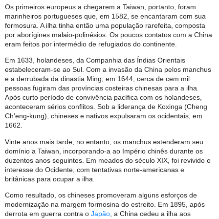
Os primeiros europeus a chegarem a Taiwan, portanto, foram
marinheiros portugueses que, em 1582, se encantaram com sua
formosura. A ilha tinha então uma população rarefeita, composta
por aborígines malaio-polinésios. Os poucos contatos com a China
eram feitos por intermédio de refugiados do continente.
Em 1633, holandeses, da Companhia das Índias Orientais
estabeleceram-se ao Sul. Com a invasão da China pelos manchus
e a derrubada da dinastia Ming, em 1644, cerca de cem mil
pessoas fugiram das províncias costeiras chinesas para a ilha.
Após curto período de convivência pacífica com os holandeses,
aconteceram sérios conflitos. Sob a liderança de Koxinga (Cheng
Ch’eng-kung), chineses e nativos expulsaram os ocidentais, em
1662.
Vinte anos mais tarde, no entanto, os manchus estenderam seu
domínio a Taiwan, incorporando-a ao Império chinês durante os
duzentos anos seguintes. Em meados do século XIX, foi revivido o
interesse do Ocidente, com tentativas norte-americanas e
britânicas para ocupar a ilha.
Como resultado, os chineses promoveram alguns esforços de
modernização na margem formosina do estreito. Em 1895, após
derrota em guerra contra o
Japão
, a China cedeu a ilha aos