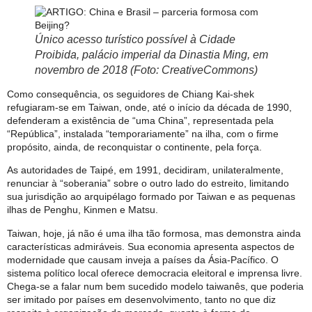
Único acesso turístico possível à Cidade
Proibida, palácio imperial da Dinastia Ming, em
novembro de 2018 (Foto: CreativeCommons)
Como consequência, os seguidores de Chiang Kai-shek
refugiaram-se em Taiwan, onde, até o início da década de 1990,
defenderam a existência de “uma China”, representada pela
“República”, instalada “temporariamente” na ilha, com o firme
propósito, ainda, de reconquistar o continente, pela força.
As autoridades de Taipé, em 1991, decidiram, unilateralmente,
renunciar à “soberania” sobre o outro lado do estreito, limitando
sua jurisdição ao arquipélago formado por Taiwan e as pequenas
ilhas de Penghu, Kinmen e Matsu.
Taiwan, hoje, já não é uma ilha tão formosa, mas demonstra ainda
características admiráveis. Sua economia apresenta aspectos de
modernidade que causam inveja a países da Ásia-Pacífico. O
sistema político local oferece democracia eleitoral e imprensa livre.
Chega-se a falar num bem sucedido modelo taiwanês, que poderia
ser imitado por países em desenvolvimento, tanto no que diz