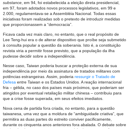
substance
, em 94, foi estabelecida a eleição direta presidencial,
em 97, foram adotados novos processos legislativos, em 99 e
2.000, regulamentava-se a Assembléia Nacional. Todas essas
iniciativas foram realizadas sob o pretexto de introduzir medidas
que proporcionassem a “democracia”.
Ficava cada vez mais claro, no entanto, que o real propósito de
Lee Teng-hui era o de alterar dispositivo que proíbe seja submetido
à consulta popular a questão da soberania. Isto é, a constituição
revista viria a permitir fosse previsto, que a população da ilha
pudesse decidir sobre a independência.
Nesse caso, Taiwan poderia buscar a proteção externa de sua
independência por meio da assinatura de tratados militares com
potências estrangeiras. Assim, poderia
ressurgir o Tratado de
Defesa
entre Taiwan e os Estados Unidos. A reação internacional
fria – gélida, no caso dos países mais próximos, que poderiam ser
atingidos por eventual retaliação militar chinesa – contribuiu para
que a crise fosse superada, em seus efeitos imediatos.
Nova cena de partida fora criada, no entanto, para a questão
taiwanesa, uma vez que a moldura de “ambiguidade criativa”, que
permitira as duas partes do estreito conviver pacificamente,
durante os cinquenta anos anteriores fora abalada. O debate sobre