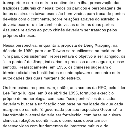
transporte e correio entre o continente e a ilha; preservação das
tradições culturais chinesas; todos os partidos e personagens de
todos os círculos taiwaneses são bem-vindos para troca de pontos-
de-vista com o continente, sobre relações através do estreito; e
deveria ocorrer o intercâmbio de visitas entre as duas partes.
Assuntos relativos ao povo chinês deveriam ser tratados pelos
próprios chineses.
Nessa perspectiva, enquanto a proposta de Deng Xiaoping, na
década de 1980, para que Taiwan se reunificasse na moldura de
“um país, dois sistemas”, representava o objetivo a ser atingido, os
“oito pontos” de Jiang, indicariam o processo a ser seguido, nesse
sentido. Realisticamente, em 1995, os chineses sugeriam o
término oficial das hostilidades e contemplavam o encontro entre
autoridades das duas margens do estreito.
Os formosinos responderam, então, aos acenos da RPC, pelo líder
Lee Teng-Hui que, em 8 de abril de 1995, formulou exercício
próprio de numerologia, com seus “seis pontos”: os dois lados
deveriam buscar a unificação com base na realidade de que cada
margem do estreito “é governada por seu respectivo Governo”; o
intercâmbio bilateral deveria ser fortalecido, com base na cultura
chinesa; relações econômicas e comerciais deveriam ser
desenvolvidas com fundamentos de interesse mútuo e de