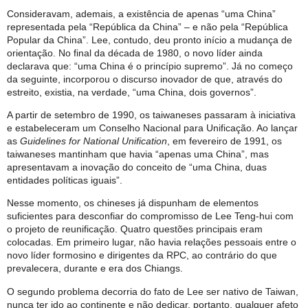
Consideravam, ademais, a existência de apenas “uma China”
representada pela “República da China” – e não pela “República
Popular da China”. Lee, contudo, deu pronto início a mudança de
orientação. No final da década de 1980, o novo líder ainda
declarava que: “uma China é o princípio supremo”. Já no começo
da seguinte, incorporou o discurso inovador de que, através do
estreito, existia, na verdade, “uma China, dois governos”.
A partir de setembro de 1990, os taiwaneses passaram à iniciativa
e estabeleceram um Conselho Nacional para Unificação. Ao lançar
as
Guidelines for National Unification
, em fevereiro de 1991, os
taiwaneses mantinham que havia “apenas uma China”, mas
apresentavam a inovação do conceito de “uma China, duas
entidades políticas iguais”.
Nesse momento, os chineses já dispunham de elementos
suficientes para desconfiar do compromisso de Lee Teng-hui com
o projeto de reunificação. Quatro questões principais eram
colocadas. Em primeiro lugar, não havia relações pessoais entre o
novo líder formosino e dirigentes da RPC, ao contrário do que
prevalecera, durante e era dos Chiangs.
O segundo problema decorria do fato de Lee ser nativo de Taiwan,
nunca ter ido ao continente e não dedicar, portanto, qualquer afeto