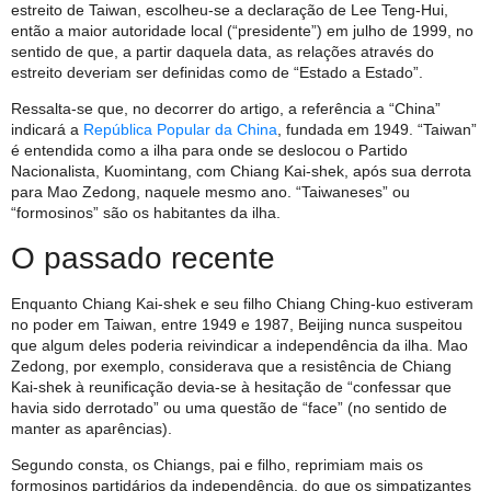
estreito de Taiwan, escolheu-se a declaração de Lee Teng-Hui,
então a maior autoridade local (“presidente”) em julho de 1999, no
sentido de que, a partir daquela data, as relações através do
estreito deveriam ser definidas como de “Estado a Estado”.
Ressalta-se que, no decorrer do artigo, a referência a “China”
indicará a
República Popular da China
, fundada em 1949. “Taiwan”
é entendida como a ilha para onde se deslocou o Partido
Nacionalista, Kuomintang, com Chiang Kai-shek, após sua derrota
para Mao Zedong, naquele mesmo ano. “Taiwaneses” ou
“formosinos” são os habitantes da ilha.
O passado recente
Enquanto Chiang Kai-shek e seu filho Chiang Ching-kuo estiveram
no poder em Taiwan, entre 1949 e 1987, Beijing nunca suspeitou
que algum deles poderia reivindicar a independência da ilha. Mao
Zedong, por exemplo, considerava que a resistência de Chiang
Kai-shek à reunificação devia-se à hesitação de “confessar que
havia sido derrotado” ou uma questão de “face” (no sentido de
manter as aparências).
Segundo consta, os Chiangs, pai e filho, reprimiam mais os
formosinos partidários da independência, do que os simpatizantes