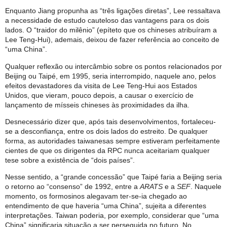
Enquanto Jiang propunha as “três ligações diretas”, Lee ressaltava
a necessidade de estudo cauteloso das vantagens para os dois
lados. O “traidor do milênio” (epíteto que os chineses atribuíram a
Lee Teng-Hui), ademais, deixou de fazer referência ao conceito de
“uma China”.
Qualquer reflexão ou intercâmbio sobre os pontos relacionados por
Beijing ou Taipé, em 1995, seria interrompido, naquele ano, pelos
efeitos devastadores da visita de Lee Teng-Hui aos Estados
Unidos, que vieram, pouco depois, a causar o exercício de
lançamento de mísseis chineses às proximidades da ilha.
Desnecessário dizer que, após tais desenvolvimentos, fortaleceu-
se a desconfiança, entre os dois lados do estreito. De qualquer
forma, as autoridades taiwanesas sempre estiveram perfeitamente
cientes de que os dirigentes da RPC nunca aceitariam qualquer
tese sobre a existência de “dois países”.
Nesse sentido, a “grande concessão” que Taipé faria a Beijing seria
o retorno ao “consenso” de 1992, entre a
ARATS
e a
SEF
. Naquele
momento, os formosinos alegavam ter-se-ia chegado ao
entendimento de que haveria “uma China”, sujeita a diferentes
interpretações. Taiwan poderia, por exemplo, considerar que “uma
China” significaria situação a ser perseguida no futuro. No