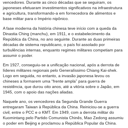
vencedores. Durante as cinco décadas que se seguiram, os
japoneses efetuaram investimentos significativos na infraestrutura
e agricultura, transformando-a em fornecedora de alimentos e
base militar para o Império nipônico.
A fase moderna da história chinesa teve início com a queda da
Dinastia Ching (manchu), em 1911, e o estabelecimento da
República da China, no ano seguinte. Durante as duas primeiras
décadas de sistema republicano, o país foi assolado por
turbulências internas, enquanto regimes militares competiam para
assumir o poder.
Em 1927, conseguiu-se a unificação nacional, após a derrota de
líderes militares regionais pelo Generalíssimo Chiang Kai-shek.
Logo em seguida, no entanto, a invasão japonesa levou os
chineses a formarem uma “frente ampla” para guerra de
resistência, que durou oito anos, até a vitória sobre o Japão, em
1945, com o apoio das nações aliadas.
Naquele ano, os vencedores da Segunda Grande Guerra
entregaram Taiwan à República da China. Reiniciou-se a guerra
civil, entre o PCC e o KMT. Em 1949, com a derrota militar do
Kuomintang pelo Partido Comunista Chinês, Mao Zedong assumiu
o poder em Beijing e proclamou a República Popular da China.