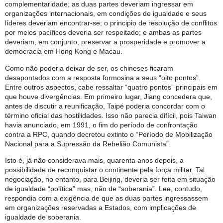
complementaridade; as duas partes deveriam ingressar em
organizações internacionais, em condições de igualdade e seus
líderes deveriam encontrar-se; o principio de resolução de conflitos
por meios pacíficos deveria ser respeitado; e ambas as partes
deveriam, em conjunto, preservar a prosperidade e promover a
democracia em Hong Kong e Macau.
Como não poderia deixar de ser, os chineses ficaram
desapontados com a resposta formosina a seus “oito pontos”.
Entre outros aspectos, cabe ressaltar “quatro pontos” principais em
que houve divergências. Em primeiro lugar, Jiang concedera que,
antes de discutir a reunificação, Taipé poderia concordar com o
término oficial das hostilidades. Isso não parecia difícil, pois Taiwan
havia anunciado, em 1991, o fim do período de confrontação
contra a RPC, quando decretou extinto o “Período de Mobilização
Nacional para a Supressão da Rebelião Comunista”.
Isto é, já não considerava mais, quarenta anos depois, a
possibilidade de reconquistar o continente pela força militar. Tal
negociação, no entanto, para Beijing, deveria ser feita em situação
de igualdade “política” mas, não de “soberania”. Lee, contudo,
respondia com a exigência de que as duas partes ingressassem
em organizações reservadas a Estados, com implicações de
igualdade de soberania.