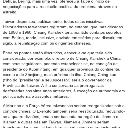
Dehuai, Beijing, mais uma vez, ofereceu a Taipé o início de
negociações para a resolução pacífica do problema através do
estreito.
Taiwan dispensou, publicamente, todas estas iniciativas.
Historiadores taiwaneses registram, no entanto, que, nas décadas
de 1950 e 1960, Chiang Kai-shek teria mantido contatos secretos
com Beijing, tendo, inclusive, enviado emissários para discutir, em
sigilo, a reunificação com os dirigentes chineses.
Entre os pontos então discutidos, especula-se que teria sido
considerado, por exemplo, o retorno de Chiang Kai-shek à China
com seus seguidores, podendo estabelecer-se, na condição de
presidente do Kuomintang, em qualquer província do continente,
exceto a de Zheijiang, mais próxima da ilha. Chiang Ching-kuo
(filho do ”presidente” e seu sucessor) seria o governador da
Província de Taiwan. A ilha conservaria as prerrogativas
desfrutadas nos vinte anos anteriores, à exceção da autonomia em
política externa e assuntos militares.
A Marinha e a Força Aérea taiwanesas seriam reorganizadas sob o
controle chinês. O Exército também seria reestruturado, reduzindo-
se a quatro divisões, uma a ser baseada na região de Jinmen e
Xiaman e outras três em Taiwan. Xiamen e Jinmem seriam
transformadas numa cidade livre, situada como entreposto entre