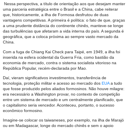
Nessa perspectiva, a título de orientação aos que desejam manter
uma parceria estratégica entre o Brasil e a China, cabe reiterar
que, historicamente, a ilha de Formosa desfrutou de duas
vantagens competitivas. A primeira é política: o fato de que, graças
a uma prudente distância do continente chinês, manteve-se longe
das turbulências que afetaram a vida interna do país. A segunda é
geográfica, que a coloca próxima ao sempre vasto mercado da
China.
Com a fuga de Chiang Kai Check para Taipé, em 1949, a ilha foi
inserida na esfera ocidental da Guerra Fria, como bastião da
economia de mercado, contra o sistema socialista vitorioso na
República Popular, recém-declarada por Mao.
Daí, vieram significativos investimentos, transferência de
tecnologia, proteção militar e acesso ao mercado dos
EUA
a tudo
que fosse produzido pelos aliados formosinos. Não houve milagre:
era necessário a Washington provar, no contexto de competição
entre um sistema de mercado e um centralmente planificado, que
o capitalismo seria vencedor. Aconteceu, portanto, o sucesso
econômico formosino.
Imagine-se colocar os taiwaneses, por exemplo, na ilha de Marajó
ou em Madagascar, longe do mercado chinês e sem o apoio