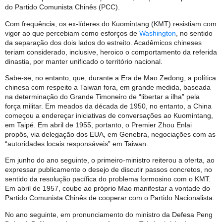
do Partido Comunista Chinês (PCC).
Com frequência, os ex-líderes do Kuomintang (KMT) resistiam com
vigor ao que percebiam como esforços de
Washington
, no sentido
da separação dos dois lados do estreito. Acadêmicos chineses
teriam considerado, inclusive, heroico o comportamento da referida
dinastia, por manter unificado o território nacional.
Sabe-se, no entanto, que, durante a Era de Mao Zedong, a política
chinesa com respeito a Taiwan fora, em grande medida, baseada
na determinação do Grande Timoneiro de “libertar a ilha” pela
força militar. Em meados da década de 1950, no entanto, a China
começou a endereçar iniciativas de conversações ao Kuomintang,
em Taipé. Em abril de 1955, portanto, o Premier Zhou Enlai
propôs, via delegação dos EUA, em Genebra, negociações com as
“autoridades locais responsáveis” em Taiwan.
Em junho do ano seguinte, o primeiro-ministro reiterou a oferta, ao
expressar publicamente o desejo de discutir passos concretos, no
sentido da resolução pacífica do problema formosino com o KMT.
Em abril de 1957, coube ao próprio Mao manifestar a vontade do
Partido Comunista Chinês de cooperar com o Partido Nacionalista.
No ano seguinte, em pronunciamento do ministro da Defesa Peng