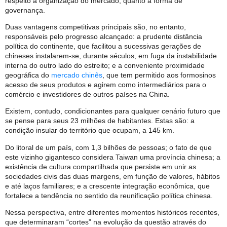
respeito à organização do mercado, quanto à forma de
governança.
Duas vantagens competitivas principais são, no entanto,
responsáveis pelo progresso alcançado: a prudente distância
política do continente, que facilitou a sucessivas gerações de
chineses instalarem-se, durante séculos, em fuga da instabilidade
interna do outro lado do estreito; e a conveniente proximidade
geográfica do
mercado chinês
, que tem permitido aos formosinos
acesso de seus produtos e agirem como intermediários para o
comércio e investidores de outros países na China.
Existem, contudo, condicionantes para qualquer cenário futuro que
se pense para seus 23 milhões de habitantes. Estas são: a
condição insular do território que ocupam, a 145 km.
Do litoral de um país, com 1,3 bilhões de pessoas; o fato de que
este vizinho gigantesco considera Taiwan uma província chinesa; a
existência de cultura compartilhada que persiste em unir as
sociedades civis das duas margens, em função de valores, hábitos
e até laços familiares; e a crescente integração econômica, que
fortalece a tendência no sentido da reunificação política chinesa.
Nessa perspectiva, entre diferentes momentos históricos recentes,
que determinaram “cortes” na evolução da questão através do