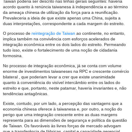
Taiwan poderia ser descrito nas linhas gerais seguintes: haveria
acordo quanto à renúncia taiwanesa à independência e ao término
da ameaça chinesa de utilização da força para a reunificação.
Prevaleceria a ideia de que existe apenas uma China, sujeita a
duas interpretações, correspondente a cada margem do estreito.
O processo de
reintegração de Taiwan
ao continente, no entanto,
implica também na convivência com esforços acelerados de
integração econômica entre os dois lados do estreito. Permeando
tudo isso, existe o fortalecimento de uma noção de cidadania
formosina.
No processo de integração econômica, já se conta com volume
enorme de investimentos taiwaneses na RPC e crescente comércio
bilateral , que poderiam levar a crer que existe unanimidade
quanto à conveniência do visível intercâmbio entre os lados do
estreito e que, portanto, neste patamar, haveria invariantes e, não
tendências antagônicas.
Existe, contudo, por um lado, a percepção das vantagens que a
economia chinesa oferece à taiwanesa e, por outro, a noção do
perigo que uma integração crescente entre as duas margens
representa para as dimensões de segurança e política da questão
de Taiwan. Os favoráveis às livres forças de mercado advogam
que a transferência de fábricas, capital e capacidade gerencial