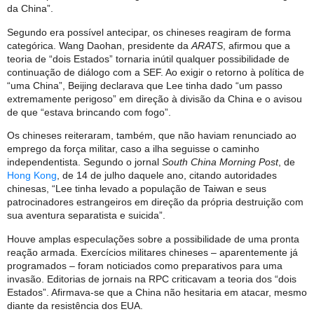
da China”.
Segundo era possível antecipar, os chineses reagiram de forma
categórica. Wang Daohan, presidente da
ARATS
, afirmou que a
teoria de “dois Estados” tornaria inútil qualquer possibilidade de
continuação de diálogo com a SEF. Ao exigir o retorno à política de
“uma China”, Beijing declarava que Lee tinha dado “um passo
extremamente perigoso” em direção à divisão da China e o avisou
de que “estava brincando com fogo”.
Os chineses reiteraram, também, que não haviam renunciado ao
emprego da força militar, caso a ilha seguisse o caminho
independentista. Segundo o jornal
South China Morning Post
, de
Hong Kong
, de 14 de julho daquele ano, citando autoridades
chinesas, “Lee tinha levado a população de Taiwan e seus
patrocinadores estrangeiros em direção da própria destruição com
sua aventura separatista e suicida”.
Houve amplas especulações sobre a possibilidade de uma pronta
reação armada. Exercícios militares chineses – aparentemente já
programados – foram noticiados como preparativos para uma
invasão. Editorias de jornais na RPC criticavam a teoria dos “dois
Estados”. Afirmava-se que a China não hesitaria em atacar, mesmo
diante da resistência dos EUA.