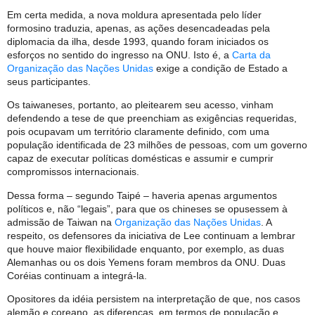
Em certa medida, a nova moldura apresentada pelo líder
formosino traduzia, apenas, as ações desencadeadas pela
diplomacia da ilha, desde 1993, quando foram iniciados os
esforços no sentido do ingresso na ONU. Isto é, a
Carta da
Organização das Nações Unidas
exige a condição de Estado a
seus participantes.
Os taiwaneses, portanto, ao pleitearem seu acesso, vinham
defendendo a tese de que preenchiam as exigências requeridas,
pois ocupavam um território claramente definido, com uma
população identificada de 23 milhões de pessoas, com um governo
capaz de executar políticas domésticas e assumir e cumprir
compromissos internacionais.
Dessa forma – segundo Taipé – haveria apenas argumentos
políticos e, não “legais”, para que os chineses se opusessem à
admissão de Taiwan na
Organização das Nações Unidas
. A
respeito, os defensores da iniciativa de Lee continuam a lembrar
que houve maior flexibilidade enquanto, por exemplo, as duas
Alemanhas ou os dois Yemens foram membros da ONU. Duas
Coréias continuam a integrá-la.
Opositores da idéia persistem na interpretação de que, nos casos
alemão e coreano, as diferenças, em termos de população e