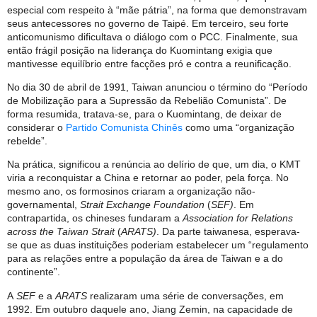
especial com respeito à “mãe pátria”, na forma que demonstravam
seus antecessores no governo de Taipé. Em terceiro, seu forte
anticomunismo dificultava o diálogo com o PCC. Finalmente, sua
então frágil posição na liderança do Kuomintang exigia que
mantivesse equilíbrio entre facções pró e contra a reunificação.
No dia 30 de abril de 1991, Taiwan anunciou o término do “Período
de Mobilização para a Supressão da Rebelião Comunista”. De
forma resumida, tratava-se, para o Kuomintang, de deixar de
considerar o
Partido Comunista Chinês
como uma “organização
rebelde”.
Na prática, significou a renúncia ao delírio de que, um dia, o KMT
viria a reconquistar a China e retornar ao poder, pela força. No
mesmo ano, os formosinos criaram a organização não-
governamental,
Strait Exchange Foundation
(
SEF)
. Em
contrapartida, os chineses fundaram a
Association for Relations
across the Taiwan Strait
(
ARATS)
. Da parte taiwanesa, esperava-
se que as duas instituições poderiam estabelecer um “regulamento
para as relações entre a população da área de Taiwan e a do
continente”.
A
SEF
e a
ARATS
realizaram uma série de conversações, em
1992. Em outubro daquele ano, Jiang Zemin, na capacidade de