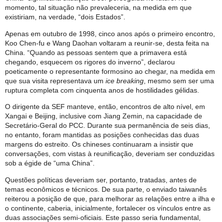
momento, tal situação não prevaleceria, na medida em que
existiriam, na verdade, “dois Estados”.
Apenas em outubro de 1998, cinco anos após o primeiro encontro,
Koo Chen-fu e Wang Daohan voltaram a reunir-se, desta feita na
China. “Quando as pessoas sentem que a primavera está
chegando, esquecem os rigores do inverno”, declarou
poeticamente o representante formosino ao chegar, na medida em
que sua visita representava um
ice breaking
, mesmo sem ser uma
ruptura completa com cinquenta anos de hostilidades gélidas.
O dirigente da SEF manteve, então, encontros de alto nível, em
Xangai e Beijing, inclusive com Jiang Zemin, na capacidade de
Secretário-Geral do PCC. Durante sua permanência de seis dias,
no entanto, foram mantidas as posições conhecidas das duas
margens do estreito. Os chineses continuaram a insistir que
conversações, com vistas à reunificação, deveriam ser conduzidas
sob a égide de “uma China”.
Questões políticas deveriam ser, portanto, tratadas, antes de
temas econômicos e técnicos. De sua parte, o enviado taiwanês
reiterou a posição de que, para melhorar as relações entre a ilha e
o continente, caberia, inicialmente, fortalecer os vínculos entre as
duas associações semi-oficiais. Este passo seria fundamental,