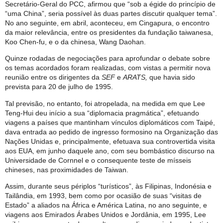
Secretário-Geral do PCC, afirmou que “sob a égide do princípio de
“uma China”, seria possível às duas partes discutir qualquer tema”.
No ano seguinte, em abril, aconteceu, em Cingapura, o encontro
da maior relevância, entre os presidentes da fundação taiwanesa,
Koo Chen-fu, e o da chinesa, Wang Daohan.
Quinze rodadas de negociações para aprofundar o debate sobre
os temas acordados foram realizadas, com vistas a permitir nova
reunião entre os dirigentes da
SEF
e
ARATS,
que havia sido
prevista para 20 de julho de 1995.
Tal previsão, no entanto, foi atropelada, na medida em que Lee
Teng-Hui deu início a sua “diplomacia pragmática”, efetuando
viagens a países que mantinham vínculos diplomáticos com Taipé,
dava entrada ao pedido de ingresso formosino na Organização das
Nações Unidas e, principalmente, efetuava sua controvertida visita
aos EUA, em junho daquele ano, com seu bombástico discurso na
Universidade de Cornnel e o consequente teste de mísseis
chineses, nas proximidades de Taiwan.
Assim, durante seus périplos “turísticos”, às Filipinas, Indonésia e
Tailândia, em 1993, bem como por ocasião de suas “visitas de
Estado” a aliados na África e América Latina, no ano seguinte, e
viagens aos Emirados Árabes Unidos e Jordânia, em 1995, Lee