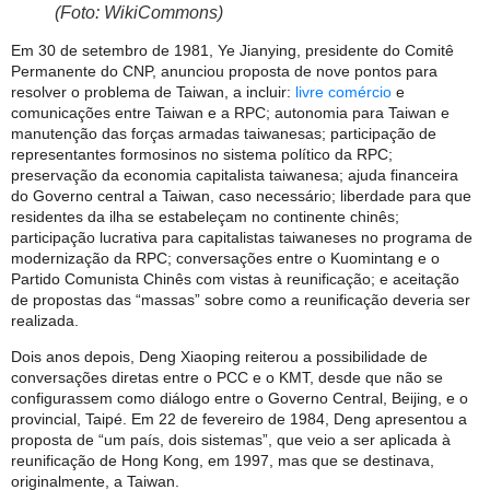
(Foto: WikiCommons)
Em 30 de setembro de 1981, Ye Jianying, presidente do Comitê
Permanente do CNP, anunciou proposta de nove pontos para
resolver o problema de Taiwan, a incluir:
livre comércio
e
comunicações entre Taiwan e a RPC; autonomia para Taiwan e
manutenção das forças armadas taiwanesas; participação de
representantes formosinos no sistema político da RPC;
preservação da economia capitalista taiwanesa; ajuda financeira
do Governo central a Taiwan, caso necessário; liberdade para que
residentes da ilha se estabeleçam no continente chinês;
participação lucrativa para capitalistas taiwaneses no programa de
modernização da RPC; conversações entre o Kuomintang e o
Partido Comunista Chinês com vistas à reunificação; e aceitação
de propostas das “massas” sobre como a reunificação deveria ser
realizada.
Dois anos depois, Deng Xiaoping reiterou a possibilidade de
conversações diretas entre o PCC e o KMT, desde que não se
configurassem como diálogo entre o Governo Central, Beijing, e o
provincial, Taipé. Em 22 de fevereiro de 1984, Deng apresentou a
proposta de “um país, dois sistemas”, que veio a ser aplicada à
reunificação de Hong Kong, em 1997, mas que se destinava,
originalmente, a Taiwan.