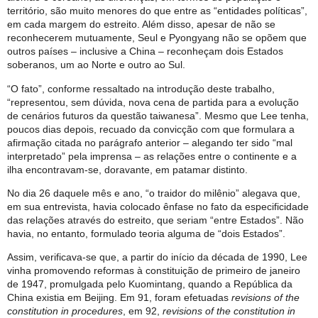
território, são muito menores do que entre as “entidades políticas”,
em cada margem do estreito. Além disso, apesar de não se
reconhecerem mutuamente, Seul e Pyongyang não se opõem que
outros países – inclusive a China – reconheçam dois Estados
soberanos, um ao Norte e outro ao Sul.
“O fato”, conforme ressaltado na introdução deste trabalho,
“representou, sem dúvida, nova cena de partida para a evolução
de cenários futuros da questão taiwanesa”. Mesmo que Lee tenha,
poucos dias depois, recuado da convicção com que formulara a
afirmação citada no parágrafo anterior – alegando ter sido “mal
interpretado” pela imprensa – as relações entre o continente e a
ilha encontravam-se, doravante, em patamar distinto.
No dia 26 daquele mês e ano, “o traidor do milênio” alegava que,
em sua entrevista, havia colocado ênfase no fato da especificidade
das relações através do estreito, que seriam “entre Estados”. Não
havia, no entanto, formulado teoria alguma de “dois Estados”.
Assim, verificava-se que, a partir do início da década de 1990, Lee
vinha promovendo reformas à constituição de primeiro de janeiro
de 1947, promulgada pelo Kuomintang, quando a República da
China existia em Beijing. Em 91, foram efetuadas
revisions of the
constitution in procedures
, em 92,
revisions of the constitution in