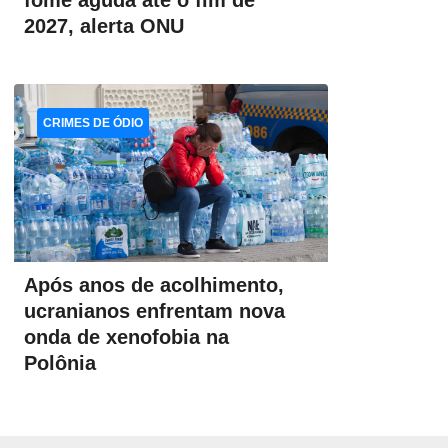
fome aguda até o fim de
2027, alerta ONU
CRIMES DE ÓDIO
Após anos de acolhimento,
ucranianos enfrentam nova
onda de xenofobia na
Polônia