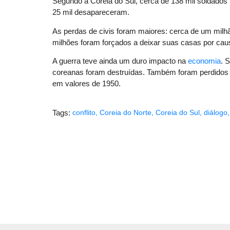
Segundo a Coreia do Sul, cerca de 138 mil soldados 
25 mil desapareceram.
As perdas de civis foram maiores: cerca de um milh
milhões foram forçados a deixar suas casas por ca
A guerra teve ainda um duro impacto na
economia
. 
coreanas foram destruídas. Também foram perdidos b
em valores de 1950.
Tags:
conflito
,
Coreia do Norte
,
Coreia do Sul
,
diálogo