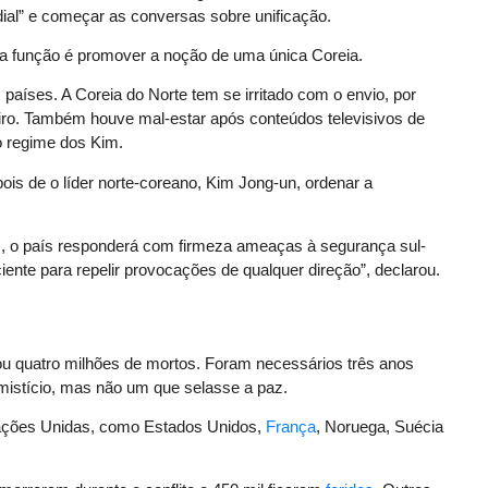
ial” e começar as conversas sobre unificação.
ja função é promover a noção de uma única Coreia.
países. A Coreia do Norte tem se irritado com o envio, por
eiro. Também houve mal-estar após conteúdos televisivos de
o regime dos Kim.
pois de o líder norte-coreano, Kim Jong-un, ordenar a
z, o país responderá com firmeza ameaças à segurança sul-
ciente para repelir provocações de qualquer direção”, declarou.
xou quatro milhões de mortos. Foram necessários três anos
mistício, mas não um que selasse a paz.
ções Unidas, como Estados Unidos,
França
, Noruega, Suécia