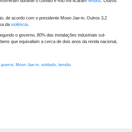
morreram durante o conflito e 450 mil ficaram
feridos
. Outros
ão, de acordo com o presidente Moon Jae-in. Outros 3,2
usa da
violência
.
Segundo o governo, 80% das instalações industriais sul-
ens que equivaliam a cerca de dois anos da renda nacional,
,
guerra
,
Moon Jae-in
,
soldado
,
tensão