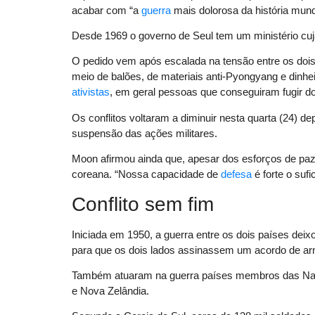
acabar com “a
guerra
mais dolorosa da história mund
Desde 1969 o governo de Seul tem um ministério cu
O pedido vem após escalada na tensão entre os dois 
meio de balões, de materiais anti-Pyongyang e dinh
ativistas
, em geral pessoas que conseguiram fugir d
Os conflitos voltaram a diminuir nesta quarta (24) de
suspensão das ações militares.
Moon afirmou ainda que, apesar dos esforços de pa
coreana. “Nossa capacidade de
defesa
é forte o sufi
Conflito sem fim
Iniciada em 1950, a guerra entre os dois países dei
para que os dois lados assinassem um acordo de ar
Também atuaram na guerra países membros das Na
e Nova Zelândia.