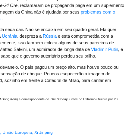
ole-24 Ore
, reclamaram de propaganda paga em um suplemento
 A imagem da China não é ajudada por seus
problemas com o
s
.
a seda cair. Não se encaixa em seu quadro geral. Ela quer
a
Ucrânia
, despreza a
Rússia
e está comprometida com a
emente, isso também coloca alguns de seus parceiros de
Matteo Salvini, um admirador de longa data de
Vladimir Putin
, é
i sabe que o governo autoritário perdeu seu brilho.
eu devaneio. O país pagou um preço alto, mas houve pouco ou
a sensação de choque. Poucos esquecerão a imagem de
RI, sozinho em frente à Catedral de Milão, para cantar em
nd Hong Kong
e correspondente do
The Sunday Times
no Extremo Oriente por 20
,
União Europeia
,
Xi Jinping