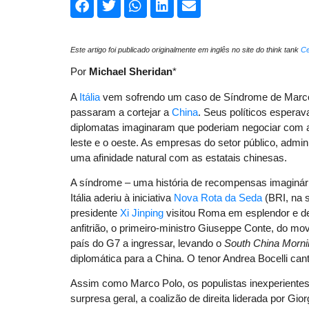
Este artigo foi publicado originalmente em inglês no site do think tank
Ce
Por
Michael Sheridan
*
A
Itália
vem sofrendo um caso de Síndrome de Marco P
passaram a cortejar a
China
. Seus políticos esperav
diplomatas imaginaram que poderiam negociar com a
leste e o oeste. As empresas do setor público, admi
uma afinidade natural com as estatais chinesas.
A síndrome – uma história de recompensas imaginári
Itália aderiu à iniciativa
Nova Rota da Seda
(BRI, na s
presidente
Xi Jinping
visitou Roma em esplendor e de
anfitrião, o primeiro-ministro Giuseppe Conte, do movi
país do G7 a ingressar, levando o
South China Morni
diplomática para a China. O tenor Andrea Bocelli c
Assim como Marco Polo, os populistas inexperiente
surpresa geral, a coalizão de direita liderada por Gio