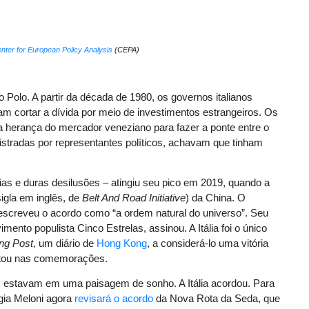
nter for European Policy Analysis
(CEPA)
olo. A partir da década de 1980, os governos italianos
am cortar a dívida por meio de investimentos estrangeiros. Os
 herança do mercador veneziano para fazer a ponte entre o
nistradas por representantes políticos, achavam que tinham
as e duras desilusões – atingiu seu pico em 2019, quando a
igla em inglês, de
Belt And Road Initiative
) da China. O
screveu o acordo como “a ordem natural do universo”. Seu
mento populista Cinco Estrelas, assinou. A Itália foi o único
ng Post
, um diário de
Hong Kong
, a considerá-lo uma vitória
antou nas comemorações.
s estavam em uma paisagem de sonho. A Itália acordou. Para
rgia Meloni agora
revisará o acordo
da Nova Rota da Seda, que