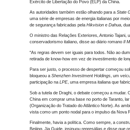
Exército de Libertação do Povo (ELP) da China.
As autoridades também estão olhando para a
State 
uma série de empresas de energia italianas por mei
de segurança fabricadas pela
Hikvision
e
Dahua
, du
O ministro das Relações Exteriores, Antonio Tajani, 
conservadorismo italiano, disse ao diário romano
Il 
“As regras devem ser iguais para todos. Não ao dump
retirada de know-how em vez de investimento de long
Para ser justo, o processo de despertar começou sob
bloqueou a
Shenzhen Investment Holdings
, um veíc
participação na
LPE
, uma empresa italiana que fabri
Sob a tutela de Draghi, o debate começou a mudar. 
China em comprar uma base no porto de Taranto, lar 
(Organização do Tratado do Atlântico Norte). As am
vista como um ponto nodal para o impulso da Nova 
Finalmente, havia a política. Como sempre, a constru
Beijing, Jia Guide, insinuou represálias e disse que