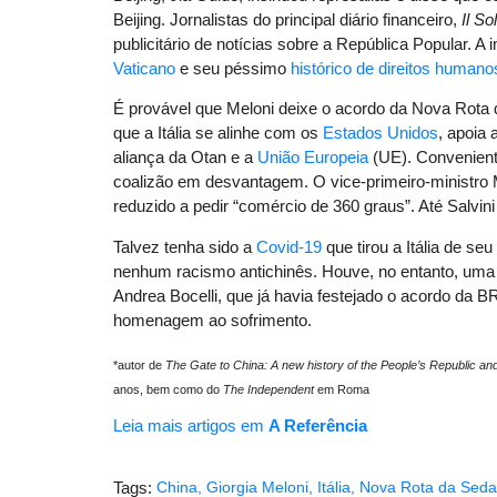
Beijing. Jornalistas do principal diário financeiro,
Il S
publicitário de notícias sobre a República Popular.
Vaticano
e seu péssimo
histórico de direitos humano
É provável que Meloni deixe o acordo da Nova Rota d
que a Itália se alinhe com os
Estados Unidos
, apoia 
aliança da Otan e a
União Europeia
(UE). Convenient
coalizão em desvantagem. O vice-primeiro-ministro 
reduzido a pedir “comércio de 360 ​​graus”. Até Salvin
Talvez tenha sido a
Covid-19
que tirou a Itália de s
nenhum racismo antichinês. Houve, no entanto, um
Andrea Bocelli, que já havia festejado o acordo da B
homenagem ao sofrimento.
*autor de
The Gate to China: A new history of the People’s Republic a
anos, bem como do
The Independent
em Roma
Leia mais artigos em
A Referência
Tags:
China
,
Giorgia Meloni
,
Itália
,
Nova Rota da Seda