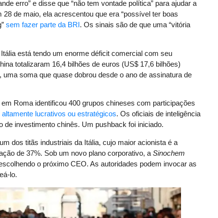
de erro” e disse que “não tem vontade política” para ajudar a
 28 de maio, ela acrescentou que era “possível ter boas
g”
sem fazer parte da BRI
. Os sinais são de que uma “vitória
Itália está tendo um enorme déficit comercial com seu
hina totalizaram 16,4 bilhões de euros (US$ 17,6 bilhões)
ros, uma soma que quase dobrou desde o ano de assinatura de
em Roma identificou 400 grupos chineses com participações
altamente lucrativos ou estratégicos
. Os oficiais de inteligência
o de investimento chinês. Um pushback foi iniciado.
 um dos titãs industriais da Itália, cujo maior acionista é a
pação de 37%. Sob um novo plano corporativo, a
Sinochem
 escolhendo o próximo CEO. As autoridades podem invocar as
eá-lo.