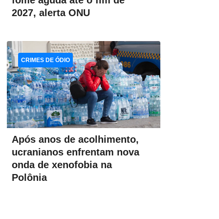
fome aguda até o fim de
2027, alerta ONU
CRIMES DE ÓDIO
Após anos de acolhimento,
ucranianos enfrentam nova
onda de xenofobia na
Polônia