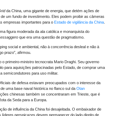
Grid
da China, uma gigante de energia, que detém ações de
o de um fundo de investimento. Eles podem proibir as câmeras
as empresas importantes para o
Estado de vigilância da China
.
uma figura moderada da ala católica e monarquista do
Messaggero
que era uma questão de pragmatismo.
ing social e ambiental, não à concorrência desleal e não à
o prazo”, afirmou.
 o primeiro-ministro tecnocrata Mario Draghi. Seu governo
ulo para aquisições patrocinadas pelo Estado, de comprar uma
ca semicondutores para uso militar.
Oficiais de defesa estavam preocupados com o interesse da
de uma base naval histórica no flanco sul da
Otan
bições chinesas também se concentraram em Trieste, que é
Rota da Seda para a Europa.
ção de influência da China foi desajeitada. O embaixador de
 os líderes perspicazes devem permanecer do lado direito de