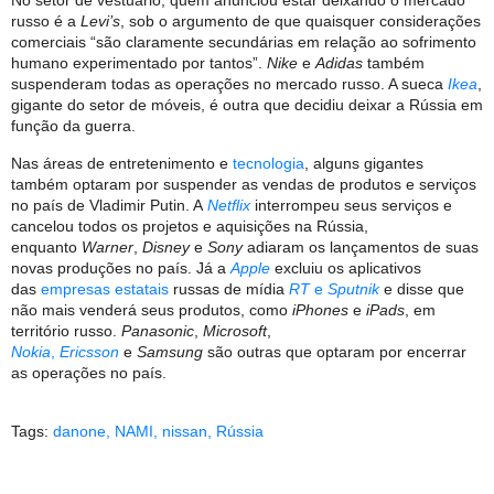
No setor de vestuário, quem anunciou estar deixando o mercado
russo é a
Levi’s
, sob o argumento de que quaisquer considerações
comerciais “são claramente secundárias em relação ao sofrimento
humano experimentado por tantos”.
Nike
e
Adidas
também
suspenderam todas as operações no mercado russo. A sueca
Ikea
,
gigante do setor de móveis, é outra que decidiu deixar a Rússia em
função da guerra.
Nas áreas de entretenimento e
tecnologia
, alguns gigantes
também optaram por suspender as vendas de produtos e serviços
no país de Vladimir Putin. A
Netflix
interrompeu seus serviços e
cancelou todos os projetos e aquisições na Rússia,
enquanto
Warner
,
Disney
e
Sony
adiaram os lançamentos de suas
novas produções no país. Já a
Apple
excluiu os aplicativos
das
empresas estatais
russas de mídia
RT
e
Sputnik
e disse que
não mais venderá seus produtos, como
iPhones
e
iPads
, em
território russo.
Panasonic
,
Microsoft
,
Nokia
,
Ericsson
e
Samsung
são outras que optaram por encerrar
as operações no país.
Tags:
danone
,
NAMI
,
nissan
,
Rússia