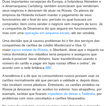
Duas importantes cervejarias da Europa, a holandesa
Heineken
e
a dinamarquesa
Carlsberg
, também anunciaram que venderiam
seus negócios e deixariam de atuar na Rússia. Os planos da
empresa da Holanda incluem manter o pagamento de seus
funcionários até o final do ano, período no qual buscará um
comprador, bem como vender o negócio sem margem de lucro. Já
a companhia da Dinamarca diz que seguirá em funcionamento,
mas com uma
operação em pequena escala
, até ser vendida.
Uma decisão que já causou problemas foi o fim dos serviços das
companhias de cartões de crédito
Mastercard
e
Visa
. O
maior
banco estatal da Rússia
, o
Sberbank
, disse que o impacto na
rotina doméstica dos cidadãos seria pequeno e assegurou que
ainda é possível “sacar dinheiro, fazer transferências usando o
número do cartão e pagar em lojas russas offline e online”, de
acordo com a rede britânica
BBC
.
A tendência é a de que os consumidores russos possam usar os
cartões normalmente até que percam a validade e, depois disso,
não recebam novos plásticos. Entretanto, os cartões emitidos na
Rússia já deixaram de ser aceitos no exterior. Isso atrapalhou, por
exemplo, turistas que ficaram
impedidos de deixar a Tailândia
, por
problemas com voos cancelados e cartões bloqueados.