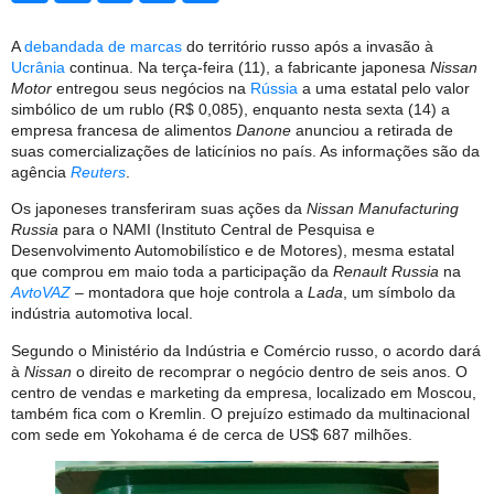
A
debandada de marcas
do território russo após a invasão à
Ucrânia
continua. Na terça-feira (11), a fabricante japonesa
Nissan
Motor
entregou seus negócios na
Rússia
a uma estatal pelo valor
simbólico de um rublo (R$ 0,085), enquanto nesta sexta (14) a
empresa francesa de alimentos
Danone
anunciou a retirada de
suas comercializações de laticínios no país. As informações são da
agência
Reuters
.
Os japoneses transferiram suas ações da
Nissan Manufacturing
Russia
para o NAMI (Instituto Central de Pesquisa e
Desenvolvimento Automobilístico e de Motores), mesma estatal
que comprou em maio toda a participação da
Renault
Russia
na
AvtoVAZ
– montadora que hoje controla a
Lada
, um símbolo da
indústria automotiva local.
Segundo o Ministério da Indústria e Comércio russo, o acordo dará
à
Nissan
o direito de recomprar o negócio dentro de seis anos. O
centro de vendas e marketing da empresa, localizado em Moscou,
também fica com o Kremlin. O prejuízo estimado da multinacional
com sede em Yokohama é de cerca de US$ 687 milhões.