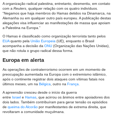
A organização radical palestina, entretanto, desmentiu, em contato
com a
Reuters
, qualquer relação com os quatro indivíduos.
“Negamos que haja membros do Hamas detidos na Dinamarca, na
Alemanha ou em qualquer outro país europeu. A publicação destas
alegações visa influenciar as manifestações de massa que apoiam
a Palestina na Europa.”
O Hamas é classificado como organização terrorista tanto pelos
EUA
quanto pela
União Europeia
(UE), enquanto o Brasil
acompanha a decisão da
ONU
(Organização das Nações Unidas),
que não rotula o grupo radical dessa forma.
Europa em alerta
As operações de contraterrorismo ocorrem em um momento de
preocupação aumentada na Europa com o extremismo islâmico,
após o continente registrar dois ataques com vítimas fatais nos
últimos meses, um na
Bélgica
, outro na
França
.
A apreensão cresceu desde o início da guerra
entre
Israel
e
Hamas
, que acirrou os ânimos entre apoiadores dos
dois lados. Também contribuíram para gerar tensão os episódios
de
queima do Alcorão
por manifestantes de extrema direita, que
revoltaram a comunidade muçulmana.