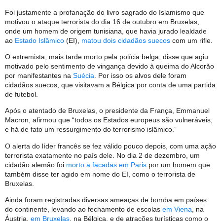
Foi justamente a profanação do livro sagrado do Islamismo que
motivou o ataque terrorista do dia 16 de outubro em Bruxelas,
onde um homem de origem tunisiana, que havia jurado lealdade
ao
Estado Islâmico
(EI),
matou dois cidadãos suecos
com um rifle.
O extremista, mais tarde morto pela polícia belga, disse que agiu
motivado pelo sentimento de vingança devido à queima do Alcorão
por manifestantes na
Suécia
. Por isso os alvos dele foram
cidadãos suecos, que visitavam a Bélgica por conta de uma partida
de futebol.
Após o atentado de Bruxelas, o presidente da França, Emmanuel
Macron, afirmou que “todos os Estados europeus são vulneráveis, ​
e há de fato um ressurgimento do terrorismo islâmico.”
O alerta do líder francês se fez válido pouco depois, com uma ação
terrorista exatamente no país dele. No dia 2 de dezembro, um
cidadão alemão foi
morto a facadas em Paris
por um homem que
também disse ter agido em nome do EI, como o terrorista de
Bruxelas.
Ainda foram registradas diversas ameaças de bomba em países
do continente, levando ao fechamento de escolas
em Viena
, na
Áustria,
em Bruxelas
, na Bélgica, e de atrações turísticas como o