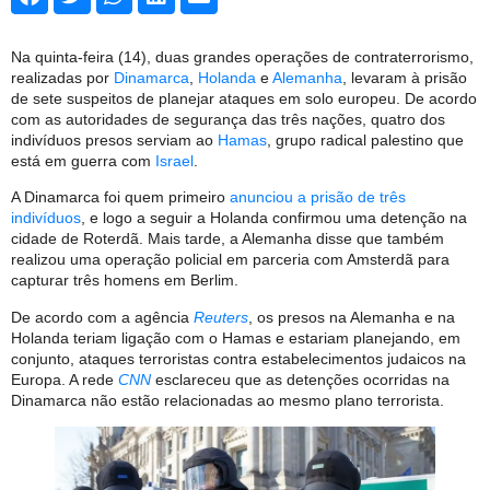
Na quinta-feira (14), duas grandes operações de contraterrorismo,
realizadas por
Dinamarca
,
Holanda
e
Alemanha
, levaram à prisão
de sete suspeitos de planejar ataques em solo europeu. De acordo
com as autoridades de segurança das três nações, quatro dos
indivíduos presos serviam ao
Hamas
, grupo radical palestino que
está em guerra com
Israel
.
A Dinamarca foi quem primeiro
anunciou a prisão de três
indivíduos
, e logo a seguir a Holanda confirmou uma detenção na
cidade de Roterdã. Mais tarde, a Alemanha disse que também
realizou uma operação policial em parceria com Amsterdã para
capturar três homens em Berlim.
De acordo com a agência
Reuters
, os presos na Alemanha e na
Holanda teriam ligação com o Hamas e estariam planejando, em
conjunto, ataques terroristas contra estabelecimentos judaicos na
Europa. A rede
CNN
esclareceu que as detenções ocorridas na
Dinamarca não estão relacionadas ao mesmo plano terrorista.