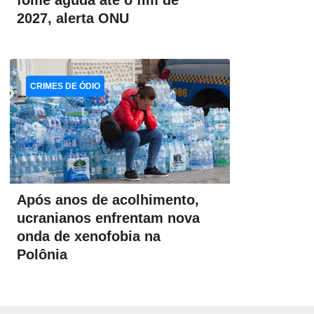
fome aguda até o fim de
2027, alerta ONU
CRIMES DE ÓDIO
Após anos de acolhimento,
ucranianos enfrentam nova
onda de xenofobia na
Polônia