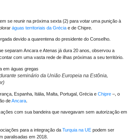
m se reunir na próxima sexta (2) para votar uma punição à
plorar
águas territoriais da Grécia
e de Chipre.
tergada devido a quarentena do presidente do Conselho.
que separam Ancara e Atenas já dura 20 anos, observou a
contar com uma vasta rede de ilhas próximas a seu território.
durante seminário da União Europeia na Estônia,
r)
ança, Espanha, Itália, Malta, Portugal, Grécia e
Chipre
–, o
ção de
Ancara
.
rcações com sua bandeira que navegavam sem autorização em
ciações para a integração da
Turquia na UE
podem ser
m paralisadas em 2018.