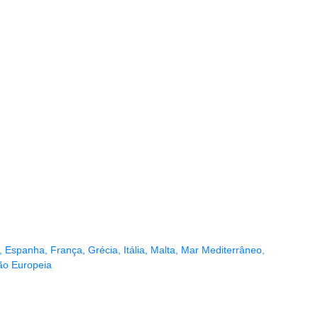
,
Espanha
,
França
,
Grécia
,
Itália
,
Malta
,
Mar Mediterrâneo
,
ão Europeia