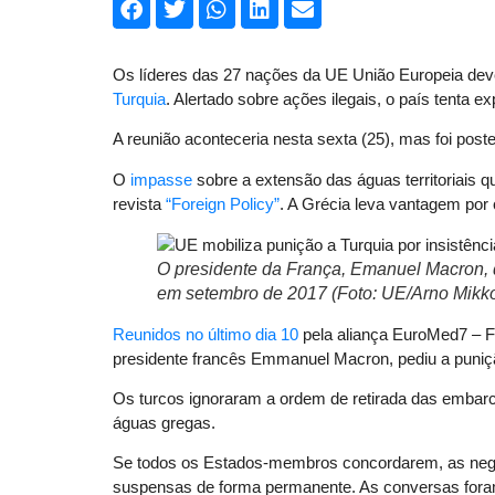
Os líderes das 27 nações da UE União Europeia deve
Turquia
. Alertado sobre ações ilegais, o país tenta ex
A reunião aconteceria nesta sexta (25), mas foi pos
O
impasse
sobre a extensão das águas territoriais 
revista
“Foreign Policy”
. A Grécia leva vantagem por 
O presidente da França, Emanuel Macron, 
em setembro de 2017 (Foto: UE/Arno Mikko
Reunidos no último dia 10
pela aliança EuroMed7 – Fr
presidente francês Emmanuel Macron, pediu a puni
Os turcos ignoraram a ordem de retirada das emba
águas gregas.
Se todos os Estados-membros concordarem, as nego
suspensas de forma permanente. As conversas fora