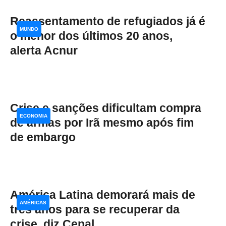
Reassentamento de refugiados já é
MUNDO
o menor dos últimos 20 anos,
alerta Acnur
Crise e sanções dificultam compra
ECONOMIA
de armas por Irã mesmo após fim
de embargo
América Latina demorará mais de
AMÉRICAS
três anos para se recuperar da
crise, diz Cepal