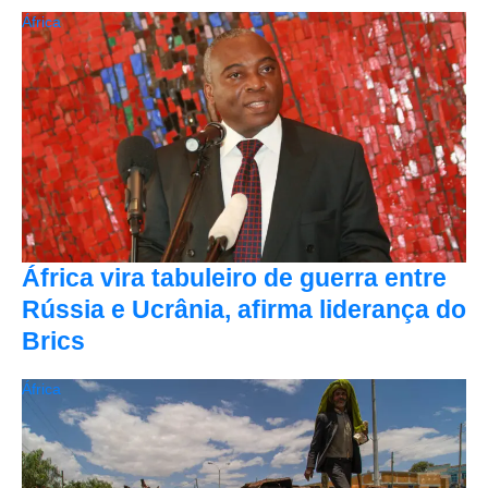
África
África vira tabuleiro de guerra entre
Rússia e Ucrânia, afirma liderança do
Brics
África