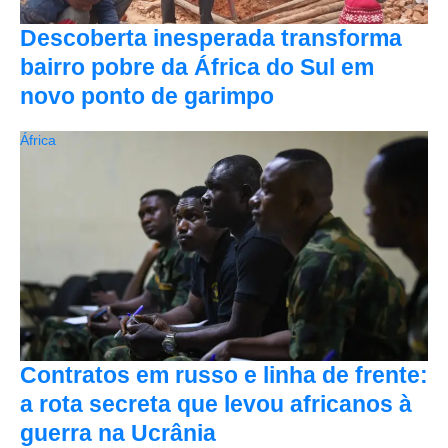
Descoberta inesperada transforma
bairro pobre da África do Sul em
novo ponto de garimpo
África
Contratos em russo e linha de frente:
a rota secreta que levou africanos à
guerra na Ucrânia