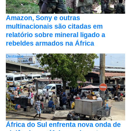
Amazon, Sony e outras
multinacionais são citadas em
relatório sobre mineral ligado a
rebeldes armados na África
Destaque
África do Sul enfrenta nova onda de