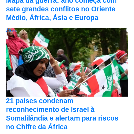
Mapa da guerra: ano começa com
sete grandes conflitos no Oriente
Médio, África, Ásia e Europa
África
21 países condenam
reconhecimento de Israel à
Somalilândia e alertam para riscos
no Chifre da África