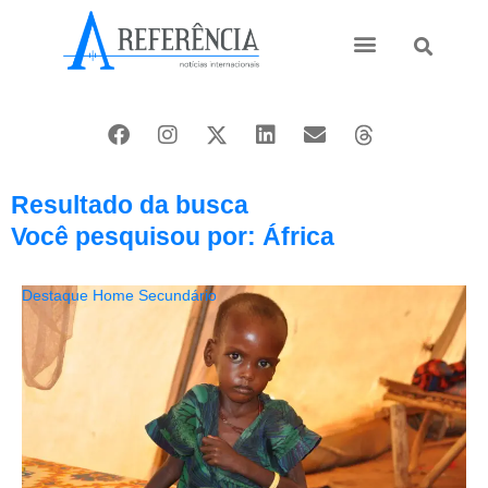
Ásia e Pacífico
Oriente Médio
Resultado da busca
Você pesquisou por: África
Destaque Home Secundário