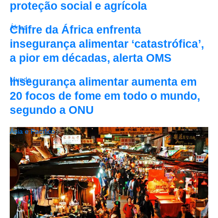
proteção social e agrícola
Chifre da África enfrenta
África
insegurança alimentar ‘catastrófica’,
a pior em décadas, alerta OMS
Insegurança alimentar aumenta em
Mundo
20 focos de fome em todo o mundo,
segundo a ONU
Ásia e Pacífico