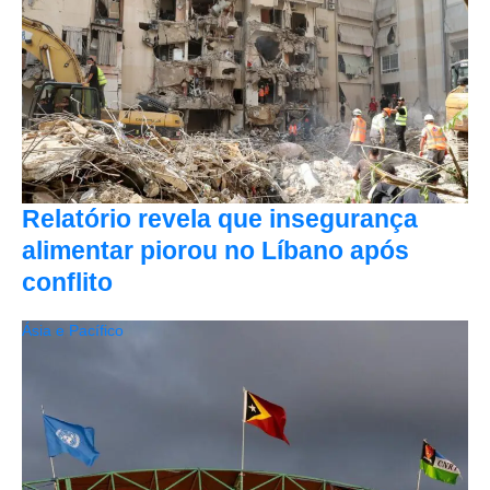
Relatório revela que insegurança
alimentar piorou no Líbano após
conflito
Ásia e Pacífico