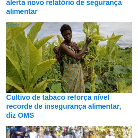
alerta novo relatório de segurança
alimentar
Mundo
Cultivo de tabaco reforça nível
recorde de insegurança alimentar,
diz OMS
África