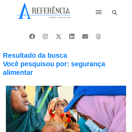
Ásia e Pacífico
Oriente Médio
Resultado da busca
Você pesquisou por: segurança
alimentar
África