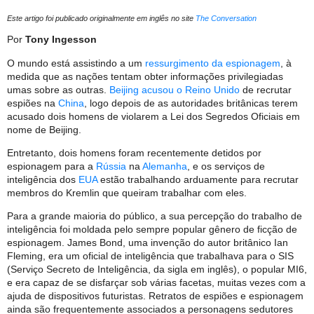
Este artigo foi publicado originalmente em inglês no site
The Conversation
Por
Tony Ingesson
O mundo está assistindo a um
ressurgimento da espionagem
, à
medida que as nações tentam obter informações privilegiadas
umas sobre as outras.
Beijing acusou o Reino Unido
de recrutar
espiões na
China
, logo depois de as autoridades britânicas terem
acusado dois homens de violarem a Lei dos Segredos Oficiais em
nome de Beijing.
Entretanto, dois homens foram recentemente detidos por
espionagem para a
Rússia
na
Alemanha
, e os serviços de
inteligência dos
EUA
estão trabalhando arduamente para recrutar
membros do Kremlin que queiram trabalhar com eles.
Para a grande maioria do público, a sua percepção do trabalho de
inteligência foi moldada pelo sempre popular gênero de ficção de
espionagem. James Bond, uma invenção do autor britânico Ian
Fleming, era um oficial de inteligência que trabalhava para o SIS
(Serviço Secreto de Inteligência, da sigla em inglês), o popular MI6,
e era capaz de se disfarçar sob várias facetas, muitas vezes com a
ajuda de dispositivos futuristas. Retratos de espiões e espionagem
ainda são frequentemente associados a personagens sedutores