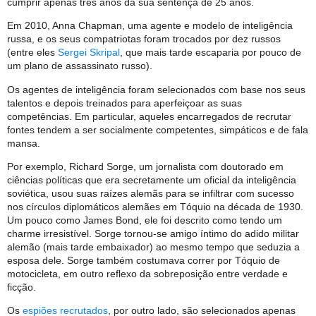
cumprir apenas três anos da sua sentença de 25 anos.
Em 2010, Anna Chapman, uma agente e modelo de inteligência
russa, e os seus compatriotas foram trocados por dez russos
(entre eles
Sergei Skripal
, que mais tarde escaparia por pouco de
um plano de assassinato russo).
Os agentes de inteligência foram selecionados com base nos seus
talentos e depois treinados para aperfeiçoar as suas
competências. Em particular, aqueles encarregados de recrutar
fontes tendem a ser socialmente competentes, simpáticos e de fala
mansa.
Por exemplo, Richard Sorge, um jornalista com doutorado em
ciências políticas que era secretamente um oficial da inteligência
soviética, usou suas raízes alemãs para se infiltrar com sucesso
nos círculos diplomáticos alemães em Tóquio na década de 1930.
Um pouco como James Bond, ele foi descrito como tendo um
charme irresistível. Sorge tornou-se amigo íntimo do adido militar
alemão (mais tarde embaixador) ao mesmo tempo que seduzia a
esposa dele. Sorge também costumava correr por Tóquio de
motocicleta, em outro reflexo da sobreposição entre verdade e
ficção.
Os
espiões recrutados
, por outro lado, são selecionados apenas