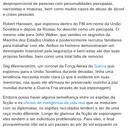
desproporcional de pessoas com personalidades psicopatas,
narcisistas e imaturas, bem como muitos casos de abuso de álcool
e crises pessoais.
Robert Hanssen, que espionou dentro do FBI em nome da União
Soviética e depois da Rússia, foi descrito como um psicopata. O
mesmo vale para John Walker, que vendeu os segredos da
Marinha dos Estados Unidos e posteriormente recrutou familiares
para trabalhar com ele. Ambos os homens demonstraram um
desrespeito insensível pela segurança e bem-estar até das suas
próprias famílias, bem como uma total falta de remorso.
Stig Wennerström, um coronel da Força Aérea da
Suécia
que
espionou para a União Soviética durante décadas, tinha uma
tendência narcisista muito clara (o que é evidente em suas
memórias, nas quais ele afirmava ter preservado sozinho a paz
mundial durante a Guerra Fria através de sua espionagem).
Embora possa haver alguma semelhança entre os espiões da
ficção e os
oficiais de inteligência da vida real
que se misturam
com os diplomatas, os espiões recrutados tendem a ser de uma
raça muito diferente. Longe do glamour da ficção de espionagem,
eles tendem a ser indivíduos problemáticos. Para eles, o final
provavelmente não será um passeio ao pôr do sol enquanto os