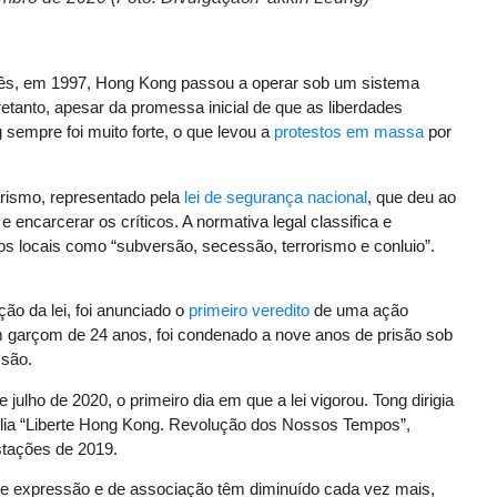
hinês, em 1997, Hong Kong passou a operar sob um sistema
etanto, apesar da promessa inicial de que as liberdades
 sempre foi muito forte, o que levou a
protestos em massa
por
arismo, representado pela
lei de segurança nacional
, que deu ao
 encarcerar os críticos. A normativa legal classifica e
ntos locais como “subversão, secessão, terrorismo e conluio”.
ão da lei, foi anunciado o
primeiro veredito
de uma ação
um garçom de 24 anos, foi condenado a nove anos de prisão sob
ssão.
ulho de 2020, o primeiro dia em que a lei vigorou. Tong dirigia
 lia “Liberte Hong Kong. Revolução dos Nossos Tempos”,
tações de 2019.
 de expressão e de associação têm diminuído cada vez mais,