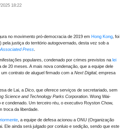
/2025 18:22
figura no movimento pró-democracia de 2019 em
Hong Kong
, foi
pela justiça do território autogovernado, desta vez sob a
Associated Press
.
anifestações populares, condenado por crimes previstos na
lei
 de 20 meses. A mais nova condenação, que a equipe dele
 a um contrato de aluguel firmado com a
Next Digital
, empresa
esa de Lai, a
Dico
, que oferece serviços de secretariado, sem
g Science and Technology Parks Corporation
. Wong Wai-
do e condenado. Um terceiro réu, o executivo Royston Chow,
 troca da liberdade.
riormente
, a equipe de defesa acionou a ONU (Organização
. Ele ainda será julgado por conluio e sedição, sendo que este