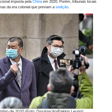
acional imposta pela
China
em 2020. Porém, tribunais locais
rmas da era colonial que previam a
sedição
.
mbro de 2020 (Foto: Divulgação/Pakkin Leung)