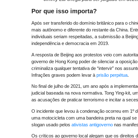
Por que isso importa?
Após ser transferido do domínio britânico para o c
mais autônomo e diferente do restante da China. Entr
individuais seriam respeitadas, a submissão a Beijing
independência e democracia em 2019.
A resposta de Beijing aos protestos veio com autorit
governo de Hong Kong poder de silenciar a oposição e
criminaliza qualquer tentativa de “intervir” nos assu
Infrações graves podem levar à
prisão perpétua
.
No final de julho de 2021, um ano após a implementaç
judicial baseada na nova normativa. Tong Ying-kit, 
as acusações de praticar terrorismo e incitar a sece
O incidente que levou à condenação ocorreu em 1º de j
uma motocicleta com uma bandeira preta na qual se
slogan usado pelos
ativistas antigoverno
nas manifes
Os críticos ao governo local alegam que os direitos