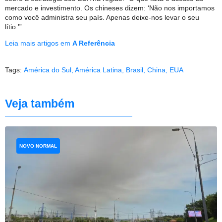
mercado e investimento. Os chineses dizem: ‘Não nos importamos
como você administra seu país. Apenas deixe-nos levar o seu
lítio.’”
Leia mais artigos em
A Referência
Tags:
América do Sul
,
América Latina
,
Brasil
,
China
,
EUA
Veja também
NOVO NORMAL