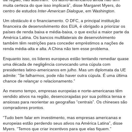
muita certeza do que isso implicará”, disse Margaret Myers, do
centro de estudos
Inter-American Dialogue
, em Washington.
Um obstáculo é o financiamento. O DFC, a principal instituição
financeira de desenvolvimento dos EUA, é obrigado a priorizar os
países de renda baixa e média-baixa, o que exclui a maior parte da
América Latina. Os bancos multilaterais de desenvolvimento
também têm restrições para conceder empréstimos a nações de
renda média-alta e alta. A China não tem esse problema.
Enquanto isso, os líderes europeus estão tentando remediar quase
uma década de negligência convocando uma cúpula com
presidentes latino-americanos em julho. Mas um diplomata da UE
admite: “Se falharmos, pode não haver outra cúpula. É uma última
chance de relançar o relacionamento.”
Ao mesmo tempo, empresas europeias e norte-americanas têm
vendido ativos na região, desencorajadas por sua política tensa e
ansiosas para reorientar as geografias “centrais”. Os chineses são
compradores prontos.
“Tudo bem falar em investimento, mas empresas americanas e
europeias estão perdendo seus ativos na América Latina”, disse
Myers. “Temos que criar incentivos para que elas fiquem.”