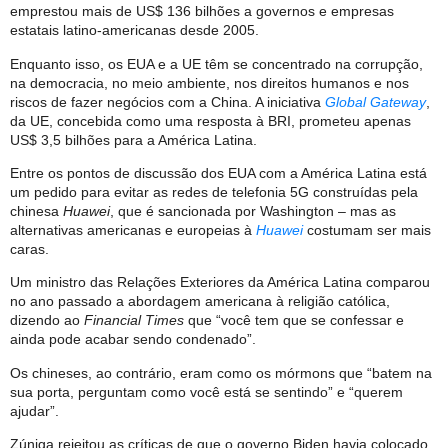
emprestou mais de US$ 136 bilhões a governos e empresas
estatais latino-americanas desde 2005.
Enquanto isso, os EUA e a UE têm se concentrado na corrupção,
na democracia, no meio ambiente, nos direitos humanos e nos
riscos de fazer negócios com a China. A iniciativa
Global Gateway
,
da UE, concebida como uma resposta à BRI, prometeu apenas
US$ 3,5 bilhões para a América Latina.
Entre os pontos de discussão dos EUA com a América Latina está
um pedido para evitar as redes de telefonia 5G construídas pela
chinesa
Huawei
, que é sancionada por Washington – mas as
alternativas americanas e europeias à
Huawei
costumam ser mais
caras.
Um ministro das Relações Exteriores da América Latina comparou
no ano passado a abordagem americana à religião católica,
dizendo ao
Financial Times
que “você tem que se confessar e
ainda pode acabar sendo condenado”.
Os chineses, ao contrário, eram como os mórmons que “batem na
sua porta, perguntam como você está se sentindo” e “querem
ajudar”.
Zúniga rejeitou as críticas de que o governo Biden havia colocado