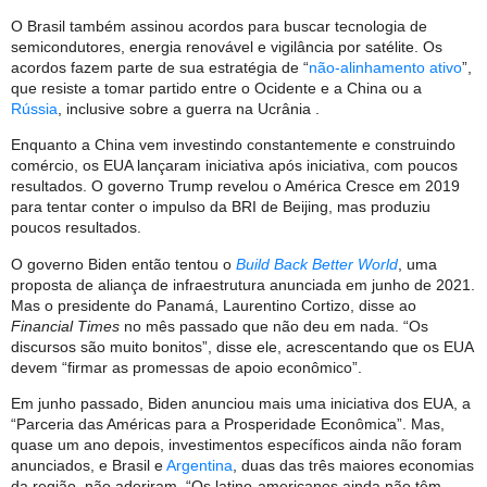
O Brasil também assinou acordos para buscar tecnologia de
semicondutores, energia renovável e vigilância por satélite. Os
acordos fazem parte de sua estratégia de “
não-alinhamento ativo
”,
que resiste a tomar partido entre o Ocidente e a China ou a
Rússia
, inclusive sobre a guerra na Ucrânia .
Enquanto a China vem investindo constantemente e construindo
comércio, os EUA lançaram iniciativa após iniciativa, com poucos
resultados. O governo Trump revelou o América Cresce em 2019
para tentar conter o impulso da BRI de Beijing, mas produziu
poucos resultados.
O governo Biden então tentou o
Build Back Better World
, uma
proposta de aliança de infraestrutura anunciada em junho de 2021.
Mas o presidente do Panamá, Laurentino Cortizo, disse ao
Financial Times
no mês passado que não deu em nada. “Os
discursos são muito bonitos”, disse ele, acrescentando que os EUA
devem “firmar as promessas de apoio econômico”.
Em junho passado, Biden anunciou mais uma iniciativa dos EUA, a
“Parceria das Américas para a Prosperidade Econômica”. Mas,
quase um ano depois, investimentos específicos ainda não foram
anunciados, e Brasil e
Argentina
, duas das três maiores economias
da região, não aderiram. “Os latino-americanos ainda não têm