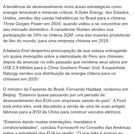
A tendência de desinvestimento inclui áreas estratégicas como
energia renovável e minerais críticos. A
Duke Energy
, dos Estados
Unidos, vendeu dez usinas hidrelétricas no Brasil para a chinesa
Three Gorges Power
em 2016, quando voltou a se concentrar em
seu mercado doméstico. A canadense
Nutrien
vendeu sua
participação de 24% na chilena
SQM
, uma das maiores produtoras
de lítio do mundo, para uma empresa chinesa em 2018.
A italiana
Enel
despertou preocupação de que estava entregando
um quase monopólio sobre a eletricidade do Peru aos chineses
depois de anunciar no mês passado que venderia seus ativos por
US$ 2,9 bilhões para a
China Southern Power Grid
. A espanhola
Naturgy
vendeu sua distribuição de energia chilena para os
chineses em 2020.
O ministro da Fazenda do Brasil, Fernando Haddad, reclamou em
Beijing: “Estamos quase passando por um período de
desinvestimento dos EUA com empresas saindo do país”. A
Ford
está entre eles; está discutindo a venda de uma de suas antigas
fábricas para a
BYD
da China para construir veículos elétricos.
“Estamos dando muitas orientações, mandatos e
condicionalidades”, concluiu Farnsworth no Conselho das Américas
sobre a estratégia dos EUA na região. “O que falta é acesso ao