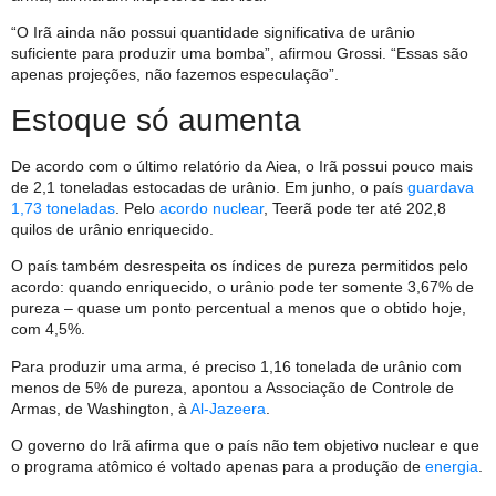
“O Irã ainda não possui quantidade significativa de urânio
suficiente para produzir uma bomba”, afirmou Grossi. “Essas são
apenas projeções, não fazemos especulação”.
Estoque só aumenta
De acordo com o último relatório da Aiea, o Irã possui pouco mais
de 2,1 toneladas estocadas de urânio. Em junho, o país
guardava
1,73 toneladas
. Pelo
acordo nuclear
, Teerã pode ter até 202,8
quilos de urânio enriquecido.
O país também desrespeita os índices de pureza permitidos pelo
acordo: quando enriquecido, o urânio pode ter somente 3,67% de
pureza – quase um ponto percentual a menos que o obtido hoje,
com 4,5%.
Para produzir uma arma, é preciso 1,16 tonelada de urânio com
menos de 5% de pureza, apontou a Associação de Controle de
Armas, de Washington, à
Al-Jazeera
.
O governo do Irã afirma que o país não tem objetivo nuclear e que
o programa atômico é voltado apenas para a produção de
energia
.