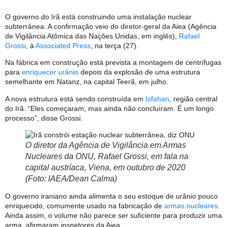
O governo do Irã está construindo uma instalação nuclear
subterrânea. A confirmação veio do diretor-geral da Aiea (Agência
de Vigilância Atômica das Nações Unidas, em inglês),
Rafael
Grossi
, à
Associated Press
, na terça (27).
Na fábrica em construção está prevista a montagem de centrífugas
para
enriquecer urânio
depois da explosão de uma estrutura
semelhante em Natanz, na capital Teerã, em julho.
A nova estrutura está sendo construída em
Isfahan
, região central
do Irã. “Eles começaram, mas ainda não concluíram. É um longo
processo”, disse Grossi.
O diretor da Agência de Vigilância em Armas
Nucleares da ONU, Rafael Grossi, em fala na
capital austríaca, Viena, em outubro de 2020
(Foto: IAEA/Dean Calma)
O governo iraniano ainda alimenta o seu estoque de urânio pouco
enriquecido, comumente usado na fabricação de
armas nucleares
.
Ainda assim, o volume não parece ser suficiente para produzir uma
arma, afirmaram inspetores da Aiea.