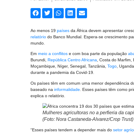
Ao menos 19
países
da África devem apresentar cres
relatório
do Banco Mundial. Espera-se crescimento pa
mundo.
Em
meio a conflitos
e com boa parte da população
aba
Burundi,
República Centro Africana
, Costa do Marfim,
Moçambique, Níger, Senegal, Tanzânia,
Togo
, Ugand
durante a pandemia da Covid-19.
Os países têm em comum uma menor dependência do
baseado na
informalidade
. Esses países têm como pri
explica o relatório.
Mulheres agricultoras no a perfieria da cap
(Foto: Nora Castaneda-Alvarez/Crop Trust)
“Esses países tendem a depender mais do
setor agríc