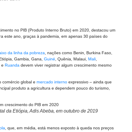
cimento no PIB (Produto Interno Bruto) em 2020, destacou um
ra este ano, graças à pandemia, em apenas 30 países do
ixo da linha da pobreza
, nações como Benin, Burkina Faso,
 Etiópia, Gambia, Gana,
Guiné
, Quênia, Malaui,
Mali
,
a e
Ruanda
devem viver registrar algum crescimento mesmo
 comércio global e
mercado interno
expressivo – ainda que
ncipal produto a agricultura e dependem pouco do turismo,
ital da Etiópia, Adis Abeba, em outubro de 2019
ola
, que, em média, está menos exposto à queda nos preços