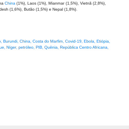
 na
China
(1%), Laos (1%), Mianmar (1,5%), Vietnã (2,8%),
adesh (1,6%), Butão (1,5%) e Nepal (1,8%).
o
,
Burundi
,
China
,
Costa do Marfim
,
Covid-19
,
Ebola
,
Etiópia
,
ue
,
Níger
,
petróleo
,
PIB
,
Quênia
,
República Centro Africana
,