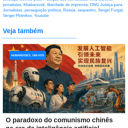
jornalistas
,
Khabarovsk
,
liberdade de imprensa
,
ONG Justiça para
Jornalistas
,
perseguição política
,
Rússia
,
sequestro
,
Sergei Furgal
,
Sergei Plotnikov
,
Youtube
Veja também
HUMANOIDES, UNI-VOS
O paradoxo do comunismo chinês