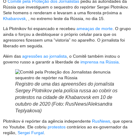
O
Comitê pela Proteção dos Jornalistas
pediu às autoridades da
Rússia que investiguem o sequestro do repórter Sergei Plotnikov.
Sete homens o renderam e levaram a uma floresta próxima a
Khabarovsk
, , no extremo leste da Rússia, no dia 15.
Lá Plotnikov foi espancado e recebeu
ameaças de morte
. O grupo
ainda o forçou a desbloquear o próprio celular para que os
agressores fizessem uma “vistoria” no aparelho. O jornalista foi
liberado em seguida.
Além das
agressões ao jornalista
, o Comitê também instou o
governo russo a garantir a liberdade de
imprensa na Rússia
.
Registro de uma das apreensões do jornalista
Sergey Plotnikov pela polícia russa ao cobrir os
protestos na cidade de Khabarovsk em 10 de
outubro de 2020 (Foto: RusNews/Aleksandra
Teplyakova)
Plotnikov é repórter da agência independente
RusNews
, que opera
no Youtube. Ele cobriu
protestos
contrários ao ex-governador da
região,
Sergei Furgal
.