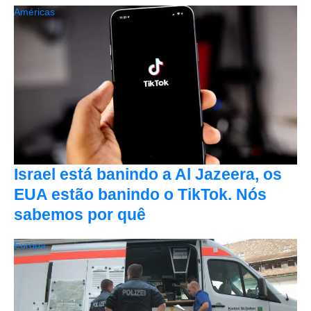
Américas
Israel está banindo a Al Jazeera, os
EUA estão banindo o TikTok. Nós
sabemos por quê
Europa