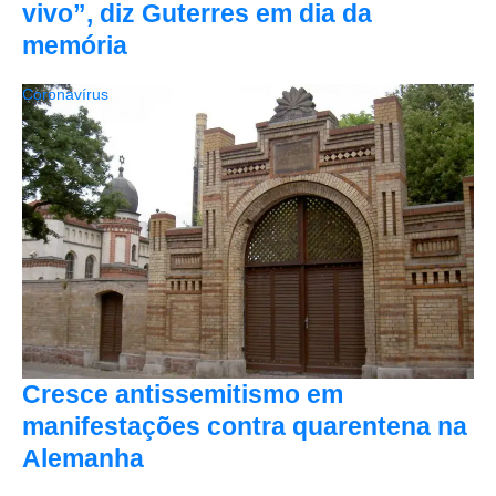
vivo”, diz Guterres em dia da
memória
Coronavírus
Cresce antissemitismo em
manifestações contra quarentena na
Alemanha