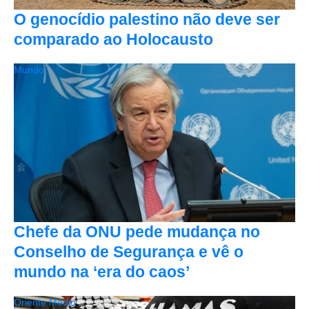
O genocídio palestino não deve ser
comparado ao Holocausto
Mundo
Chefe da ONU pede mudança no
Conselho de Segurança e vê o
mundo na ‘era do caos’
Oriente Médio