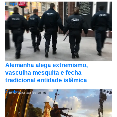
Europa
Alemanha alega extremismo,
vasculha mesquita e fecha
tradicional entidade islâmica
Américas