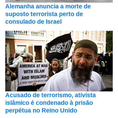
Alemanha anuncia a morte de
suposto terrorista perto de
consulado de Israel
Europa
Acusado de terrorismo, ativista
islâmico é condenado à prisão
perpétua no Reino Unido