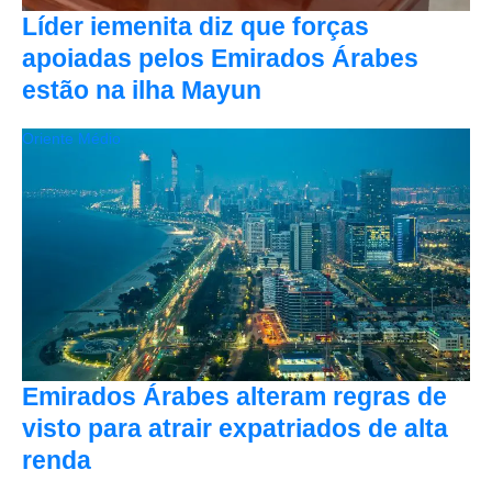
Líder iemenita diz que forças
apoiadas pelos Emirados Árabes
estão na ilha Mayun
Oriente Médio
Emirados Árabes alteram regras de
visto para atrair expatriados de alta
renda