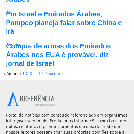
Em Israel e Emirados Árabes,
África
Pompeo planeja falar sobre China e
Irã
Compra de armas dos Emirados
Américas
Árabes nos EUA é provável, diz
jornal de Israel
« Anterior
1
2
3
…
17
Próxima »
Portal de notícias com conteúdo referenciado em organismos
intergovernamentais. Produzimos informações com base em
notas, relatórios e pronunciamentos oficiais, de modo que
nossos leitores possam criar suas próprias opiniões sobre a