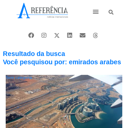
Ásia e Pacífico
Oriente Médio
Resultado da busca
Você pesquisou por: emirados arabes
Sem categoria