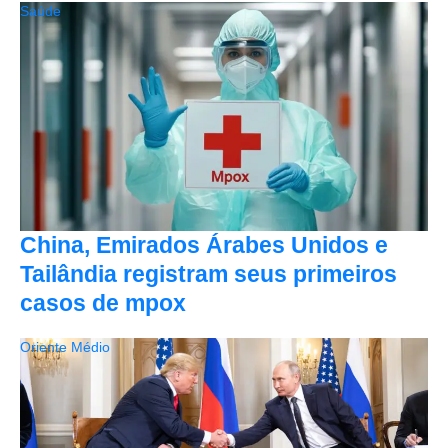
Saúde
China, Emirados Árabes Unidos e
Tailândia registram seus primeiros
casos de mpox
Oriente Médio