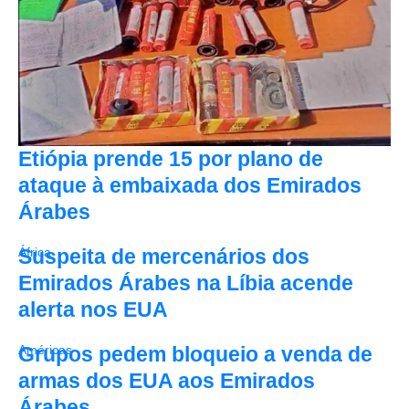
Etiópia prende 15 por plano de
ataque à embaixada dos Emirados
Árabes
Suspeita de mercenários dos
África
Emirados Árabes na Líbia acende
alerta nos EUA
Grupos pedem bloqueio a venda de
Américas
armas dos EUA aos Emirados
Árabes