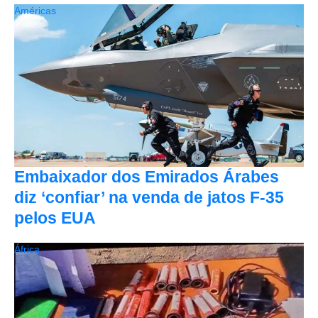
Américas
Embaixador dos Emirados Árabes
diz ‘confiar’ na venda de jatos F-35
pelos EUA
África