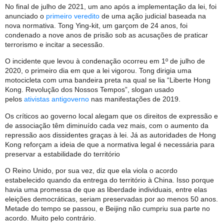
No final de julho de 2021, um ano após a implementação da lei, foi
anunciado o
primeiro veredito
de uma ação judicial baseada na
nova normativa. Tong Ying-kit, um garçom de 24 anos, foi
condenado a nove anos de prisão sob as acusações de praticar
terrorismo e incitar a secessão.
O incidente que levou à condenação ocorreu em 1º de julho de
2020, o primeiro dia em que a lei vigorou. Tong dirigia uma
motocicleta com uma bandeira preta na qual se lia “Liberte Hong
Kong. Revolução dos Nossos Tempos”, slogan usado
pelos
ativistas antigoverno
nas manifestações de 2019.
Os críticos ao governo local alegam que os direitos de expressão e
de associação têm diminuído cada vez mais, com o aumento da
repressão aos dissidentes graças à lei. Já as autoridades de Hong
Kong reforçam a ideia de que a normativa legal é necessária para
preservar a estabilidade do território
O Reino Unido, por sua vez, diz que ela viola o acordo
estabelecido quando da entrega do território à China. Isso porque
havia uma promessa de que as liberdade individuais, entre elas
eleições democráticas, seriam preservadas por ao menos 50 anos.
Metade do tempo se passou, e Beijing não cumpriu sua parte no
acordo. Muito pelo contrário.