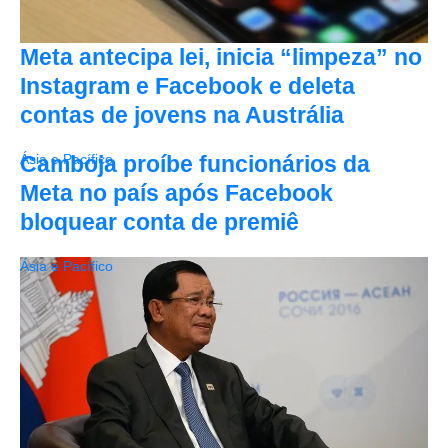
Meta antecipa lei, inicia “limpeza” no
Instagram e Facebook e deleta
contas de jovens na Austrália
Camboja proíbe funcionários da
Ásia e Pacífico
Meta no país após Facebook
bloquear conta de premiê
Ásia e Pacífico