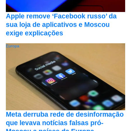
Apple remove ‘Facebook russo’ da
sua loja de aplicativos e Moscou
exige explicações
Europa
Meta derruba rede de desinformação
que levava notícias falsas pró-