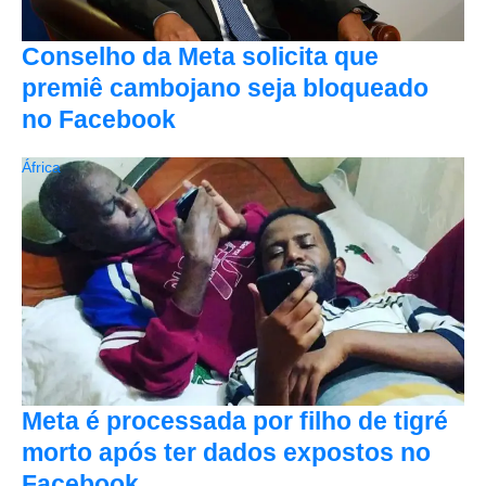
Conselho da Meta solicita que
premiê cambojano seja bloqueado
no Facebook
África
Meta é processada por filho de tigré
morto após ter dados expostos no
Facebook