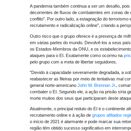
A pandemia também continua a ser um desafio, pois 
decorrentes de fluxos de combatentes em zonas de c
conflito”. Por outro lado, a estagnação do terroris
recrutamento e radicalização online”, criando a pers
Outro risco que o grupo oferece é a presença de m
em várias partes do mundo. Devolvê-los a seus país
os Estados-Membros da ONU, e os estabelecimentos
ataques para o EI. Exatamente como ocorreu na
pri
pelo grupo com a meta de libertar seguidores.
“Devido à capacidade severamente degradada, a sob
reabastecer as fileiras por meio de tentativas mal 
general norte-americano
John W. Brennan Jr.
, coman
combater o EI. Segundo ele, a ação na prisão síria g
morte muitos dos seus que participaram deste ataqu
Atualmente, o principal reduto do EI é o continente 
recrutamento online e à ação de
grupos afiliados reg
o início de 2021 é alarmante e pode marcar sua retom
região têm obtido sucesso significativo em interrompe