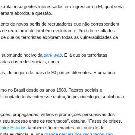
rutar insurgentes interessados em ingressar no EI, qual seria
Barbara abordou a questão.
mento de novos perfis de recrutadores que não correspondem
as de recrutamento também evoluíram e têm tido resultados
de que os terroristas exploram todas as vulnerabilidades da
no submundo nocivo da
dark web
. É lá que os terroristas
adas das redes sociais, conta.
stas, de origem de mais de 90 países diferentes. E uma boa
mo no Brasil desde os anos 1980. Fatores sociais e
cooptado tenha interesse e atração pela ideologia, sublinhou a
duções, propagandas, vídeos e promoções persuasivas dos
a seu sucesso entre os recrutados”, detalha. “Fases de crises,
entre Estados
também são relevantes no contexto de
ampla evidência, e uma
grande parcela dos recrutados são