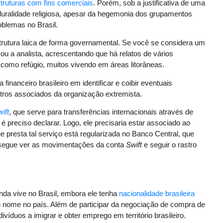
struturas com fins comerciais
. Porém, sob a justificativa de uma
luralidade religiosa, apesar da hegemonia dos grupamentos
roblemas no Brasil.
strutura laica de forma governamental. Se você se considera um
ou a analista, acrescentando que há relatos de vários
 como refúgio, muitos vivendo em áreas litorâneas.
nanceiro brasileiro em identificar e coibir eventuais
tros associados da organização extremista.
ift
, que serve para transferências internacionais através de
 preciso declarar. Logo, ele precisaria estar associado ao
e presta tal serviço está regularizada no Banco Central, que
 consegue ver as movimentações da conta
Swift
e seguir o rastro
inda vive no Brasil, embora ele tenha
nacionalidade brasileira
ome no país. Além de participar da negociação de compra de
íduos a imigrar e obter emprego em território brasileiro.