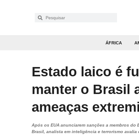
ÁFRICA
A
Estado laico é f
manter o Brasil 
ameaças extremis
Após os EUA anunciarem sanções a membros do Est
Brasil, analista em inteligência e terrorismo avali