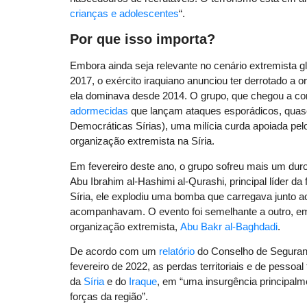
crianças e adolescentes
“.
Por que isso importa?
Embora ainda seja relevante no cenário extremista g
2017, o exército iraquiano anunciou ter derrotado a 
ela dominava desde 2014. O grupo, que chegou a co
adormecidas
que lançam ataques esporádicos, quas
Democráticas Sírias), uma milícia curda apoiada pel
organização extremista na Síria.
Em fevereiro deste ano, o grupo sofreu mais um dur
Abu Ibrahim al-Hashimi al-Qurashi, principal líder 
Síria, ele explodiu uma bomba que carregava junto 
acompanhavam. O evento foi semelhante a outro, em 
organização extremista,
Abu Bakr al-Baghdadi
.
De acordo com um
relatório
do Conselho de Seguran
fevereiro de 2022, as perdas territoriais e de pessoa
da
Síria
e do
Iraque
, em “uma insurgência principalme
forças da região”.