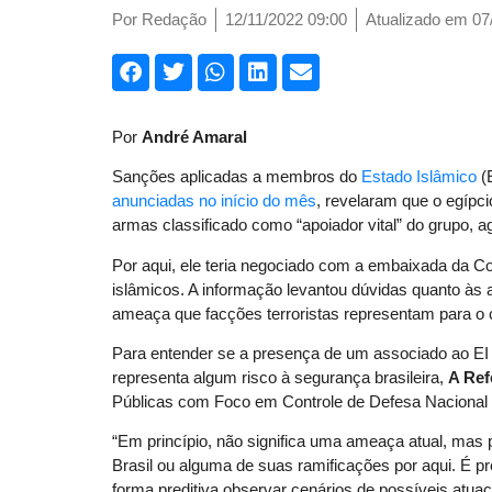
Por
Redação
12/11/2022 09:00
Atualizado em 07
Por
André Amaral
Sanções aplicadas a membros do
Estado Islâmico
(
anunciadas no início do mês
, revelaram que o egípc
armas classificado como “apoiador vital” do grupo, a
Por aqui, ele teria negociado com a embaixada da 
islâmicos. A informação levantou dúvidas quanto às a
ameaça que facções terroristas representam para o c
Para entender se a presença de um associado ao EI 
representa algum risco à segurança brasileira,
A Ref
Públicas com Foco em Controle de Defesa Nacional e 
“Em princípio, não significa uma ameaça atual, mas 
Brasil ou alguma de suas ramificações por aqui. É pr
forma preditiva observar cenários de possíveis atuaç