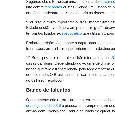
Segundo ela, o EI possui uma tendência de
atacar e
luta contra
teocracias
cristãs. Sendo um Estado de p
cristãos, teoricamente, isso afastaria os riscos de p
“Por isso, é muito importante o Brasil manter uma e
Estado cristão, você gera amigos e inimigos”, observ
terroristas ligados ao
narcotráfico
que utilizam o país
Barbara também falou sobre a capacidade do sistema fi
transações em dinheiro que tenham como destino ou
“O Brasil possui o controle padrão internacional do
Sw
casas cambiais. Dependendo do volume de dinheiro, é
banco que fará a transferência, pois toda empresa qu
controla tudo. O Brasil, ao identificar o terrorista,
do dinheiro”, explicou.
Banco de talentos
O documento não deixa claro se o terrorista citado a
desde junho de 2019
e possua uma empresa em seu n
armas com Pyongyang, Bakr é acusado de ajudar indiv