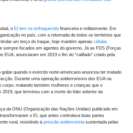
lobal, o
EI tem se enfraquecido
financeira e militarmente. Em
organização no país, com a retomada de todos os territórios que
ntrolar um terço do Iraque, hoje mantém apenas
células
e sempre focados em agentes do governo. Já as FDS (Forças
os EUA, anunciaram em 2019 o fim do “califado” criado pela
o golpe quando o exército norte-americano anunciou ter matado
da facção. Durante uma operação antiterrorismo dos EUA na
ao corpo, matando também mulheres e crianças que o
2019, que terminou com a morte do líder anterior da
ça da ONU (Organização das Nações Unidas) publicado em
l transformaram o EI, que antes controlava boas partes
nte rural, resistindo à
pressão antiterrorista
sustentada pelas