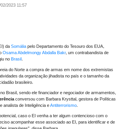
/02/2023 11:57
EI) da
Somália
pelo Departamento do Tesouro dos EUA,
io
Osama Abdelmongy Abdalla Bakr
, um contrabandista de
giu no
Brasil
.
Coreia do Norte a compra de armas em nome dos extremistas
tividades da organização jihadista no país e o tamanho da
idadão brasileiro.
no Brasil, sendo ele financiador e negociador de armamentos,
erência
conversou com Barbara Krysttal, gestora de Políticas
analista de Inteligência e
Antiterrorismo
.
potencial, caso o EI venha a ter algum contencioso com o
eciso acompanhar esse associado ao EI, para identificar e de
ões irregulares”, disse Barbara.