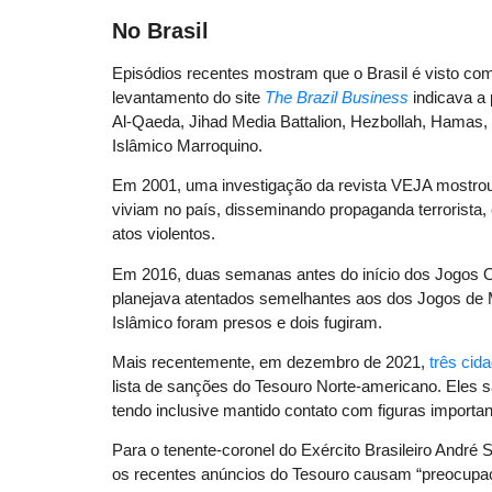
No Brasil
Episódios recentes mostram que o Brasil é visto c
levantamento do site
The Brazil Business
indicava a 
Al-Qaeda, Jihad Media Battalion, Hezbollah, Hamas,
Islâmico Marroquino.
Em 2001, uma investigação da revista VEJA mostro
viviam no país, disseminando propaganda terrorista,
atos violentos.
Em 2016, duas semanas antes do início dos Jogos O
planejava atentados semelhantes aos dos Jogos de 
Islâmico foram presos e dois fugiram.
Mais recentemente, em dezembro de 2021,
três cid
lista de sanções do Tesouro Norte-americano. Eles s
tendo inclusive mantido contato com figuras important
Para o tenente-coronel do Exército Brasileiro André S
os recentes anúncios do Tesouro causam “preocupa