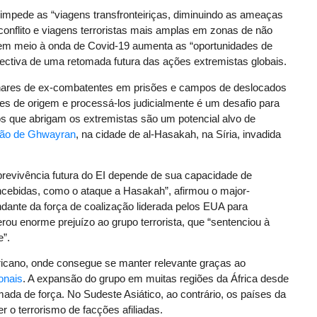
impede as “viagens transfronteiriças, diminuindo as ameaças
onflito e viagens terroristas mais amplas em zonas de não
mo em meio à onda de Covid-19 aumenta as “oportunidades de
pectiva de uma retomada futura das ações extremistas globais.
ilhares de ex-combatentes em prisões e campos de deslocados
es de origem e processá-los judicialmente é um desafio para
 que abrigam os extremistas são um potencial alvo de
são de Ghwayran
, na cidade de al-Hasakah, na Síria, invadida
revivência futura do EI depende de sua capacidade de
concebidas, como o ataque a Hasakah”, afirmou o major-
dante da força de coalização liderada pelos EUA para
erou enorme prejuízo ao grupo terrorista, que “sentenciou à
e”.
africano, onde consegue se manter relevante graças ao
ionais
. A expansão do grupo em muitas regiões da África desde
ada de força. No Sudeste Asiático, ao contrário, os países da
r o terrorismo de facções afiliadas.