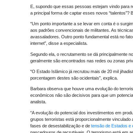
E, supondo que essas pessoas estejam vindo para rec
a principal forma de captar esses novos “talentos”? 
“Um ponto importante a se levar em conta é o surgi
aos padrões convencionais de militantes. As técnic
avassaladores. Outro ponto fundamental está no fato 
internet”, disse a especialista.
Segundo ela, o recrutamento se dá principalmente 
geralmente são encontrados nas redes ou zonas priv
“O Estado Islâmico já recrutou mais de 20 mil jihadi
porcentagem destes são ocidentais”, explica.
Barbara observa que houve uma evolução do terroris
econômicos não são decisivos para que um potencial 
analista.
“A evolução do potencial dos investimentos em pro
grupos terroristas está proporcionalmente vinculado 
fases de desestabilização e de
tensão de Estados e 
nascedouros de recrutáveis. O terrorismo está em 