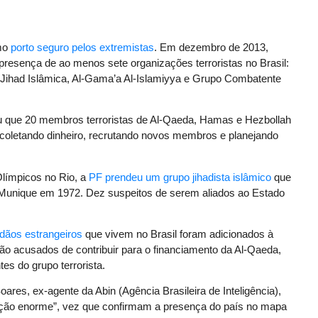
omo
porto seguro pelos extremistas
. Em dezembro de 2013,
presença de ao menos sete organizações terroristas no Brasil:
 Jihad Islâmica, Al-Gama’a Al-Islamiyya e Grupo Combatente
u que 20 membros terroristas de Al-Qaeda, Hamas e Hezbollah
 coletando dinheiro, recrutando novos membros e planejando
límpicos no Rio, a
PF prendeu um grupo jihadista islâmico
que
Munique em 1972. Dez suspeitos de serem aliados ao Estado
adãos estrangeiros
que vivem no Brasil foram adicionados à
ão acusados de contribuir para o financiamento da Al-Qaeda,
es do grupo terrorista.
oares, ex-agente da Abin (Agência Brasileira de Inteligência),
ção enorme”, vez que confirmam a presença do país no mapa