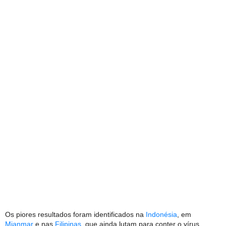
Os piores resultados foram identificados na
Indonésia
, em
Mianmar
e nas
Filipinas
, que ainda lutam para conter o vírus.