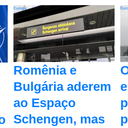
Europa
Eur
O
Romênia e
e
Bulgária aderem
p
ao Espaço
p
Schengen, mas
o