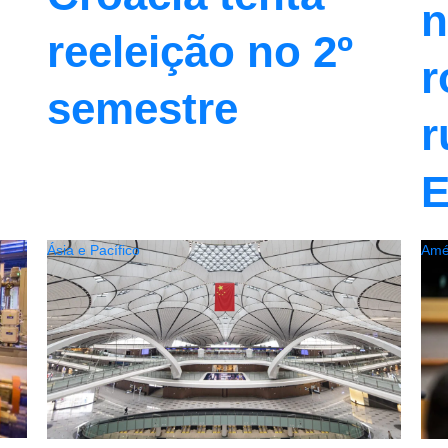
n
reeleição no 2º
r
semestre
r
E
Ásia e Pacífico
Amé