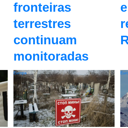
e
fronteiras
r
terrestres
R
continuam
monitoradas
Europa
Eur