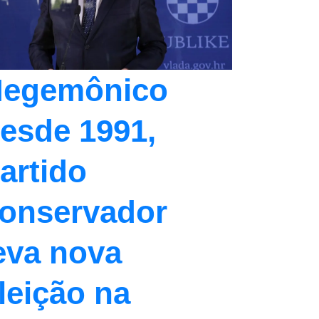
egemônico
esde 1991,
artido
onservador
eva nova
leição na