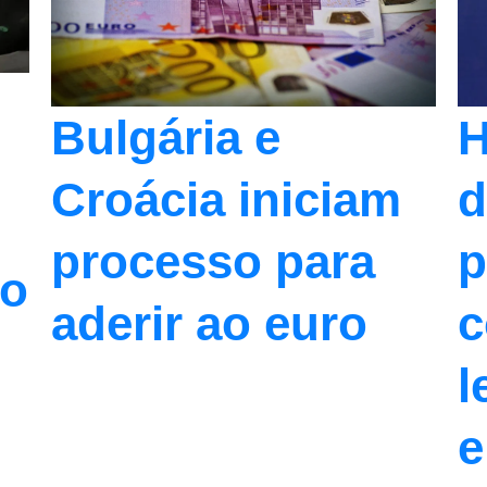
Bulgária e
H
Croácia iniciam
d
processo para
p
do
aderir ao euro
c
l
e