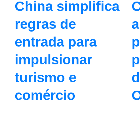
China simplifica
C
regras de
a
entrada para
p
impulsionar
p
turismo e
d
comércio
O