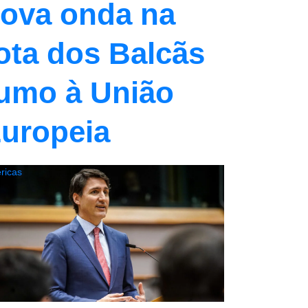
ova onda na
ota dos Balcãs
umo à União
uropeia
ricas