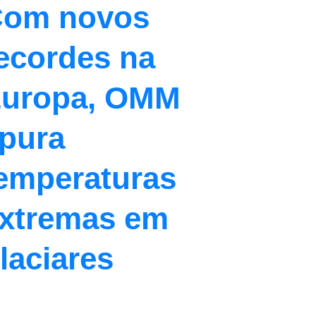
om novos
ecordes na
uropa, OMM
pura
emperaturas
xtremas em
laciares