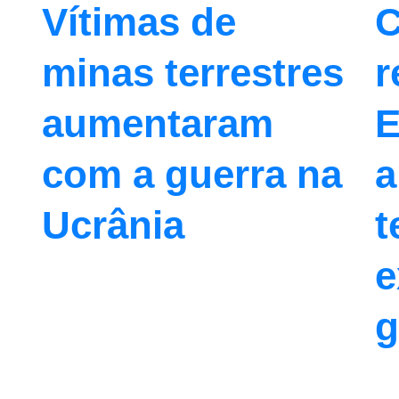
C
Vítimas de
r
minas terrestres
E
aumentaram
a
com a guerra na
t
Ucrânia
e
g