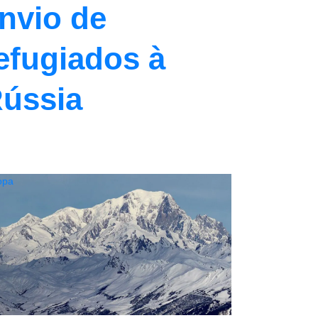
nvio de
efugiados à
ússia
opa