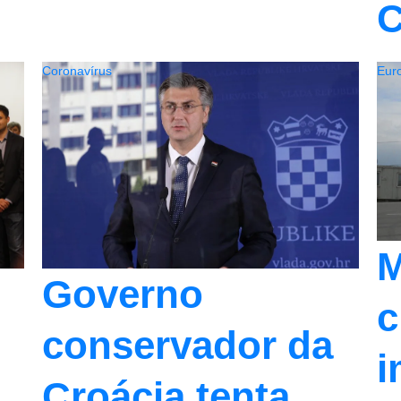
C
Coronavírus
Eur
M
Governo
c
conservador da
i
Croácia tenta