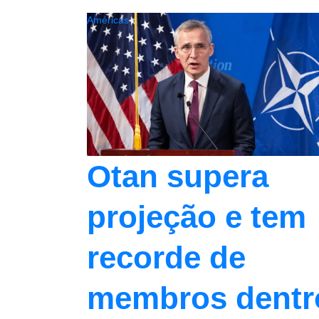
Américas
Otan supera
projeção e tem
recorde de
membros dentr