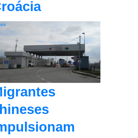
roácia
opa
igrantes
hineses
mpulsionam