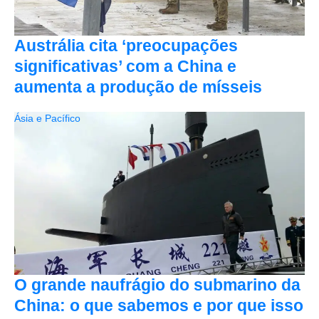
Austrália cita ‘preocupações
significativas’ com a China e
aumenta a produção de mísseis
Ásia e Pacífico
O grande naufrágio do submarino da
China: o que sabemos e por que isso