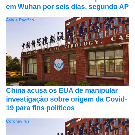
em Wuhan por seis dias, segundo AP
Ásia e Pacífico
China acusa os EUA de manipular
investigação sobre origem da Covid-
19 para fins políticos
Coronavírus