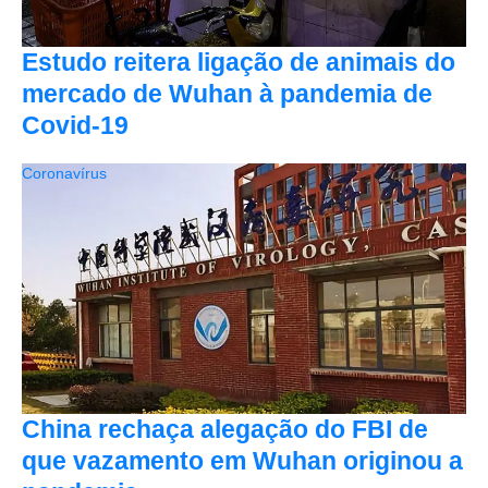
Estudo reitera ligação de animais do
mercado de Wuhan à pandemia de
Covid-19
Coronavírus
China rechaça alegação do FBI de
que vazamento em Wuhan originou a