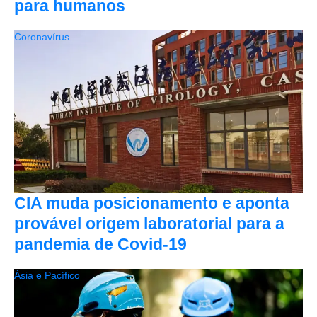
para humanos
Coronavírus
CIA muda posicionamento e aponta
provável origem laboratorial para a
pandemia de Covid-19
Ásia e Pacífico