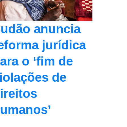
udão anuncia
eforma jurídica
ara o ‘fim de
iolações de
ireitos
umanos’