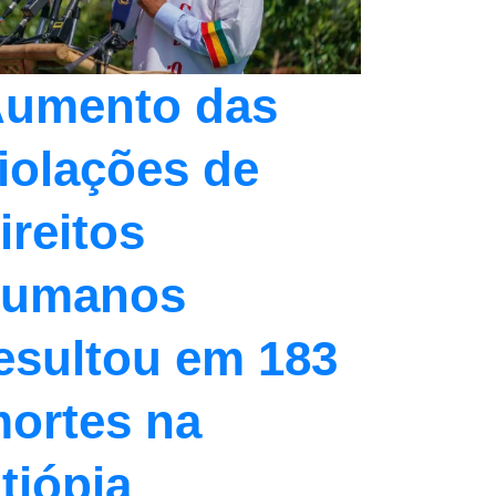
umento das
iolações de
ireitos
humanos
esultou em 183
ortes na
tiópia