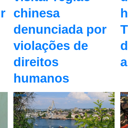
h
chinesa
r
T
denunciada por
d
violações de
a
direitos
humanos
Europa
Áfri