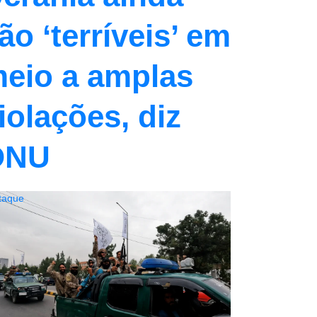
ão ‘terríveis’ em
eio a amplas
iolações, diz
ONU
taque