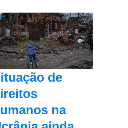
opa
ituação de
ireitos
umanos na
crânia ainda