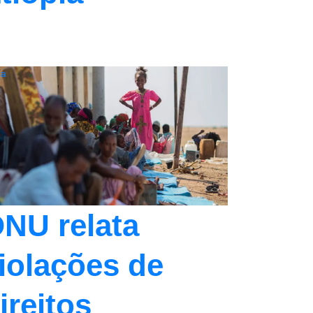
ca
NU relata
iolações de
ireitos