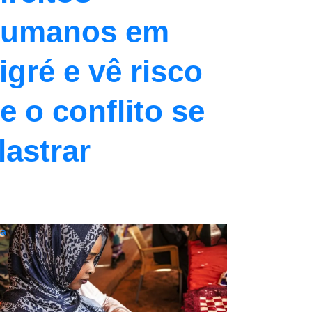
umanos em
igré e vê risco
e o conflito se
lastrar
ca