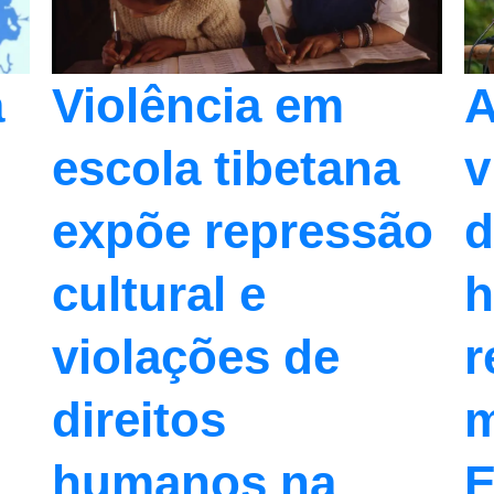
A
a
Violência em
v
escola tibetana
d
expõe repressão
cultural e
r
violações de
m
direitos
E
humanos na