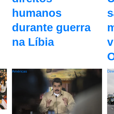
humanos
s
durante guerra
m
na Líbia
v
Américas
Des