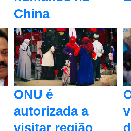
China
Ásia e Pacífico
Áfri
O
ONU é
v
autorizada a
d
visitar região