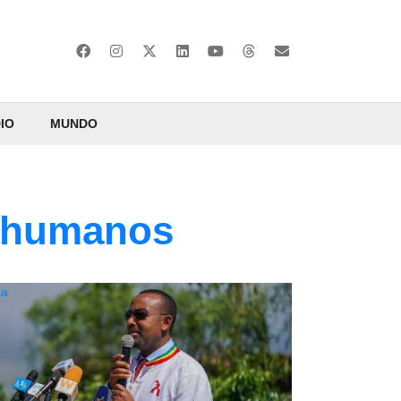
IO
MUNDO
s humanos
ca