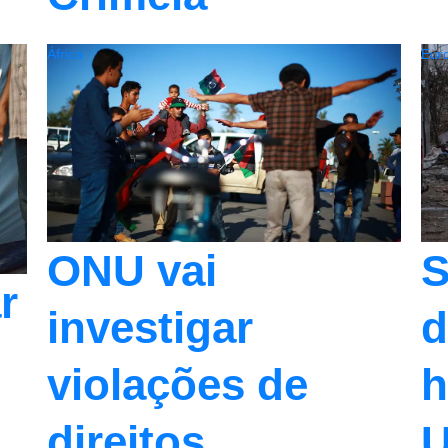
África
Eur
ONU vai
S
r
investigar
d
violações de
h
direitos
U