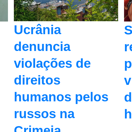
Ucrânia
S
denuncia
r
violações de
p
direitos
v
humanos pelos
d
russos na
h
Crimeia