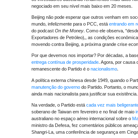
negociado em seu nível mais baixo em 20 meses.
Beijing não pode esperar que outros venham em so
mundo, infelizmente para o PCC, está
entrando em 
do podcast
On the Money
. Como ele observa, “desd
Exportadores de Petróleo),, as condições econômica
movendo contra Beijing, a próxima grande crise ec
Por que devemos nos importar? Por décadas, a base 
entrega contínua de prosperidade
. Agora, por causa 
remanescente do Partido é o
nacionalismo
.
A política externa chinesa desde 1949, quando o Par
manutenção do governo
do Partido. Portanto, o mu
ainda mais nacionalista para justificar sua existência.
Na verdade, o Partido está
cada vez mais beligerant
soberano de Taiwan em fevereiro e no final de maio
i
australiano no espaço aéreo internacional sobre o
Ma
ministro da Defesa, fez comentários públicos ameaça
Shangri-La, uma conferência de segurança em Cinga