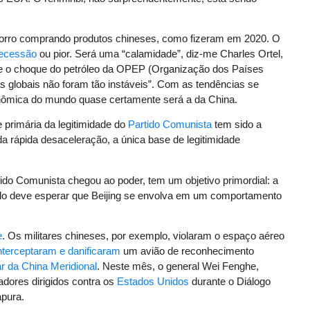
corro comprando produtos chineses, como fizeram em 2020. O
recessão
ou pior. Será uma “calamidade”, diz-me Charles Ortel,
e o choque do petróleo da OPEP (Organização dos Países
s globais não foram tão instáveis”. Com as tendências se
onômica do mundo quase certamente será a da China.
primária da legitimidade do
Partido Comunista
tem sido a
da rápida desaceleração, a única base de legitimidade
tido Comunista chegou ao poder, tem um objetivo primordial: a
ndo deve esperar que Beijing se envolva em um comportamento
e
. Os militares chineses, por exemplo, violaram o espaço aéreo
nterceptaram e danificaram
um avião de reconhecimento
r da China Meridional
. Neste mês, o general Wei Fenghe,
dores dirigidos contra os
Estados Unidos
durante o Diálogo
pura.