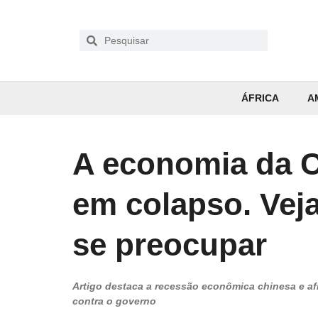
ÁFRICA
A
A economia da C
em colapso. Vej
se preocupar
Artigo destaca a recessão econômica chinesa e a
contra o governo