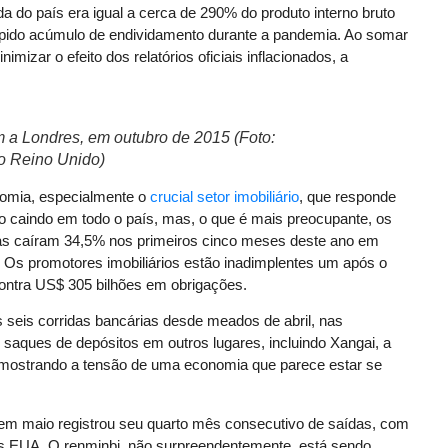
 do país era igual a cerca de 290% do produto interno bruto
rápido acúmulo de endividamento durante a pandemia. Ao somar
imizar o efeito dos relatórios oficiais inflacionados, a
m a Londres, em outubro de 2015 (Foto:
do Reino Unido)
onomia, especialmente o
crucial setor imobiliário
, que responde
 caindo em todo o país, mas, o que é mais preocupante, os
as caíram 34,5% nos primeiros cinco meses deste ano em
s promotores imobiliários estão inadimplentes um após o
contra US$ 305 bilhões em obrigações.
eis corridas bancárias desde meados de abril, nas
 saques de depósitos em outros lugares, incluindo Xangai, a
mostrando a tensão de uma economia que parece estar se
s em maio registrou seu quarto mês consecutivo de saídas, com
os EUA. O renminbi, não surpreendentemente, está sendo