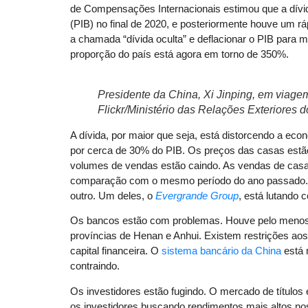
de Compensações Internacionais estimou que a dívida
(PIB) no final de 2020, e posteriormente houve um 
a chamada “dívida oculta” e deflacionar o PIB para min
proporção do país está agora em torno de 350%.
Presidente da China, Xi Jinping, em viage
Flickr/Ministério das Relações Exteriores 
A dívida, por maior que seja, está distorcendo a ec
por cerca de 30% do PIB. Os preços das casas estão
volumes de vendas estão caindo. As vendas de cas
comparação com o mesmo período do ano passado. O
outro. Um deles, o
Evergrande Group
, está lutando 
Os bancos estão com problemas. Houve pelo menos s
províncias de Henan e Anhui. Existem restrições aos
capital financeira. O
sistema bancário da China
está 
contraindo.
Os investidores estão fugindo. O mercado de título
os investidores buscando rendimentos mais altos n