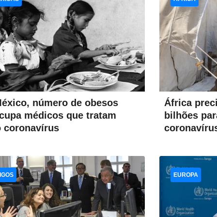
éxico, número de obesos
África prec
cupa médicos que tratam
bilhões par
 coronavírus
coronavíru
IGOS
EUROPA