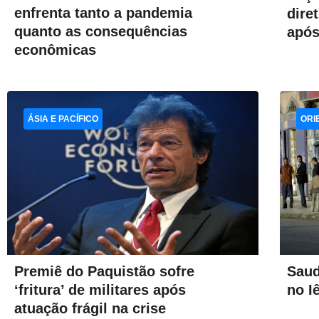
enfrenta tanto a pandemia
dire
quanto as consequências
após
econômicas
ÁSIA E PACÍFICO
ORI
Premiê do Paquistão sofre
Saud
‘fritura’ de militares após
no I
atuação frágil na crise