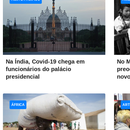
Na Índia, Covid-19 chega em
No M
funcionários do palácio
preo
presidencial
novo
ÁFRICA
ART