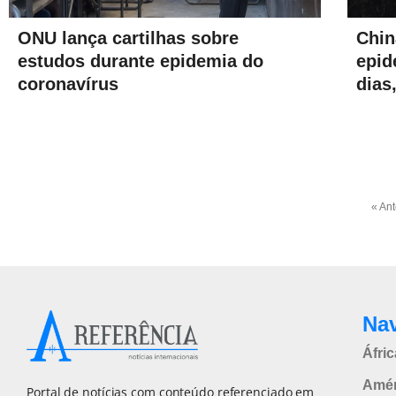
ONU lança cartilhas sobre
Chin
estudos durante epidemia do
epid
coronavírus
dias
« Ant
Na
Áfric
Amér
Portal de notícias com conteúdo referenciado em