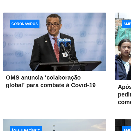
CORONAVÍRUS
AMÉ
OMS anuncia ‘colaboração
global’ para combate à Covid-19
Após
pedi
com
ÁSIA E PACÍFICO
AMÉ