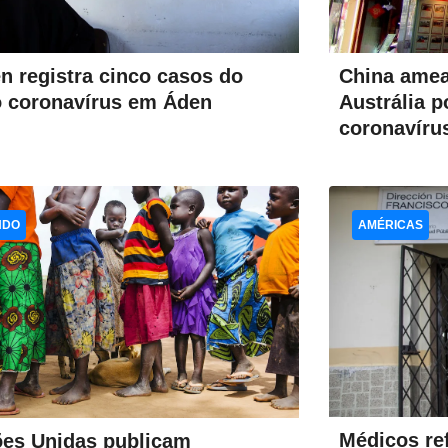
n registra cinco casos do
China amea
 coronavírus em Áden
Austrália p
coronavíru
NDO
AMÉRICAS
Médicos re
es Unidas publicam