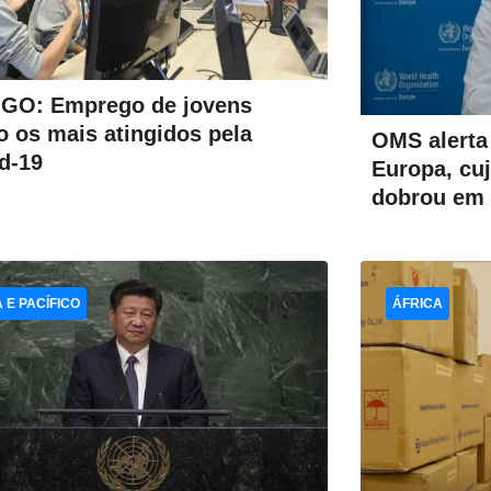
GO: Emprego de jovens
o os mais atingidos pela
OMS alerta
d-19
Europa, cu
dobrou em 
A E PACÍFICO
ÁFRICA