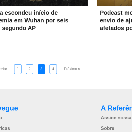
a escondeu início de
Podcast mo
emia em Wuhan por seis
envio de a
, segundo AP
afetados p
erior
1
2
3
4
Próxima »
vegue
A Referê
a
Assine nossa 
icas
Sobre