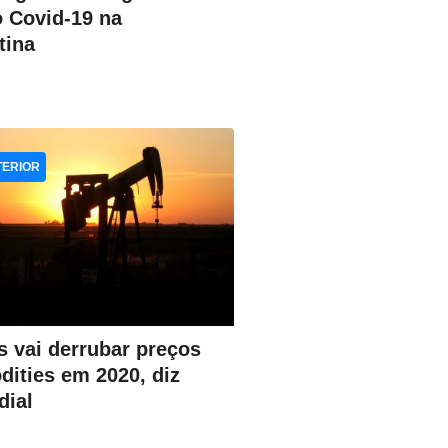
 Covid-19 na
tina
TERIOR
s vai derrubar preços
ities em 2020, diz
ial