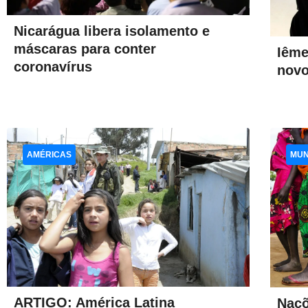
Nicarágua libera isolamento e
máscaras para conter
Iême
coronavírus
novo
AMÉRICAS
MU
ARTIGO: América Latina
Naçõ