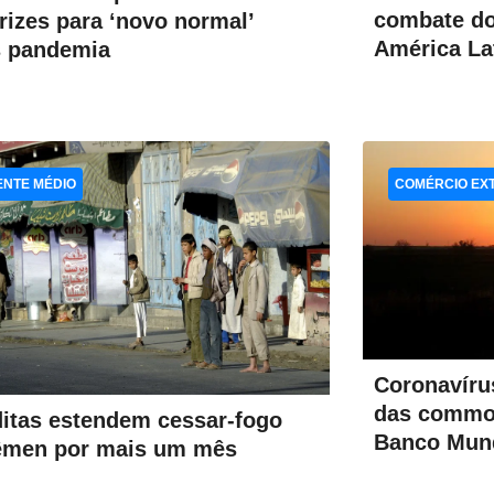
combate do
trizes para ‘novo normal’
América La
 pandemia
ENTE MÉDIO
COMÉRCIO EX
Coronavíru
das commod
itas estendem cessar-fogo
Banco Mund
êmen por mais um mês