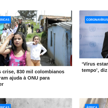
RICAS
CORONAVÍRUS
‘Vírus esta
tempo’, di
 crise, 830 mil colombianos
ram ajuda à ONU para
er
RICAS
ÁFRICA