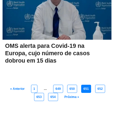
OMS alerta para Covid-19 na
Europa, cujo número de casos
dobrou em 15 dias
« Anterior
1
…
649
650
651
652
653
654
Próxima »